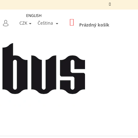
ENGLISH
NÁKUPNÍ
LEDAT
CZK
Čeština
KOŠÍK
Prázdný košík
PŘIHLÁŠENÍ