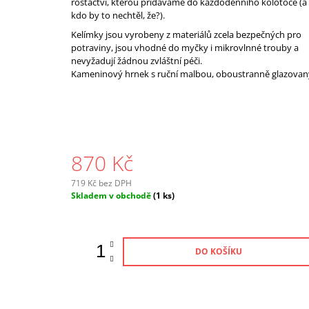
rošťáctví, kterou přidáváme do každodenního kolotoče (a
kdo by to nechtěl, že?).
Kelímky jsou vyrobeny z materiálů zcela bezpečných pro
potraviny, jsou vhodné do myčky i mikrovlnné trouby a
nevyžadují žádnou zvláštní péči.
Kameninový hrnek s ruční malbou, oboustranně glazovan
870 Kč
719 Kč bez DPH
Měrná
Skladem v obchodě
(1 ks)
cena:
DO KOŠÍKU