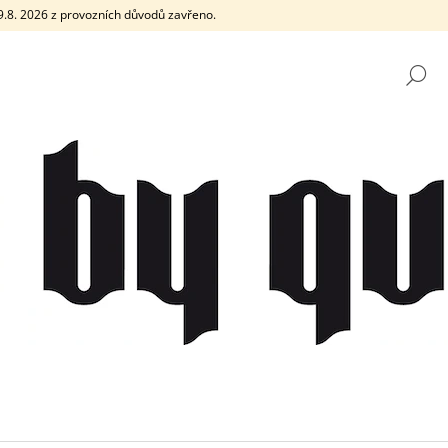
e 9.8. 2026 z provozních důvodů zavřeno.
H
CO POTŘEBUJETE NAJÍT?
HLEDAT
DOPORUČUJEME