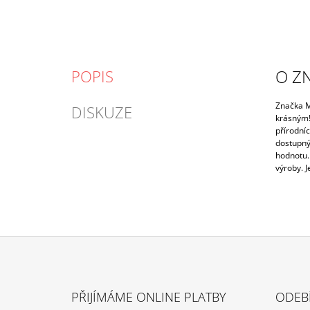
O Z
POPIS
Značka Mi
DISKUZE
krásným! 
přírodníc
dostupný
hodnotu.
výroby. 
Z
Á
PŘIJÍMÁME ONLINE PLATBY
ODEB
P