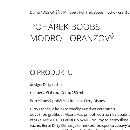
Domů
/
DESIGNÉŘI
/
Mindset
/
Pohárek Boobs modro - oranžo
POHÁREK BOOBS
MODRO - ORANŽOVÝ
O PRODUKTU
design: Dirty dishes
rozměry:
Ø 6 cm, 10 cm, 250 ml
Porcelánový pohárek z kolekce Dirty Dishes.
Dirty Dishes je kolekce značky MindSet ceramics s
odvážnou grafikou. Možná vás při pohledu na ně napadn
otázka: MYSLÍTE TO VŮBEC VÁŽNĚ? No, my to nemyslíme
vážně. Berte Dirty Dishes jako neškodnou špetku zábavy a