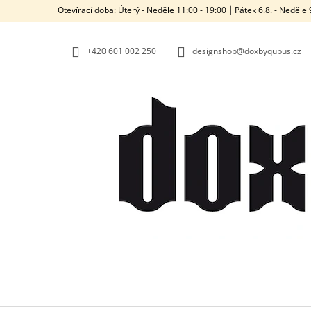
K
Přejít
Otevírací doba: Úterý - Neděle 11:00 - 19:00 ⎮ Pátek 6.8. - Neděl
na
O
ZPĚT
ZPĚT
obsah
DO
DO
Š
OBCHODU
OBCHODU
+420‭ 601 002 250
designshop@doxbyqubus.cz
Í
K