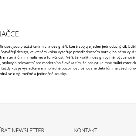
NAČCE
ndset jsou pražští keramici a designéři, které spojuje jeden jednoduchý cíl: Uděla
Vytvářejí design, ve kterém krása vyzařuje prostřednictvím barev, hojného využit
h materiálů, minimalismu a funkčnosti. Věří, že kvalitní design by měl být cenově
, stylový a relevantní pro moderního člověka tím, že poskytuje maximální estetic
 Každý kus je výsledkem mimořádné pozornosti věnované detailům na všech úro
Jedná se o výjimečné a jedinečné kousky.
ÍRAT NEWSLETTER
KONTAKT