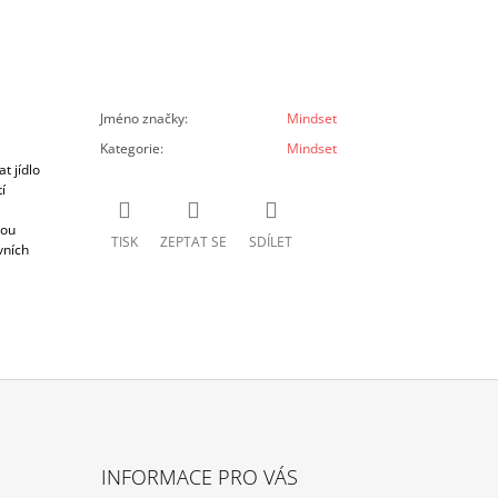
Jméno značky
:
Mindset
Kategorie
:
Mindset
t jídlo
í
kou
TISK
ZEPTAT SE
SDÍLET
vních
INFORMACE PRO VÁS