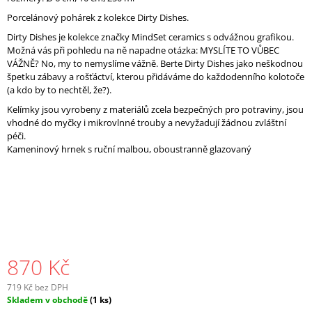
J
Porcelánový pohárek z kolekce Dirty Dishes.
E
Dirty Dishes je kolekce značky MindSet ceramics s odvážnou grafikou.
M
Možná vás při pohledu na ně napadne otázka: MYSLÍTE TO VŮBEC
E
VÁŽNĚ? No, my to nemyslíme vážně. Berte Dirty Dishes jako neškodnou
špetku zábavy a rošťáctví, kterou přidáváme do každodenního kolotoče
(a kdo by to nechtěl, že?).
Kelímky jsou vyrobeny z materiálů zcela bezpečných pro potraviny, jsou
vhodné do myčky i mikrovlnné trouby a nevyžadují žádnou zvláštní
péči.
Kameninový hrnek s ruční malbou, oboustranně glazovaný
870 Kč
719 Kč bez DPH
Měrná
Skladem v obchodě
(1 ks)
cena: