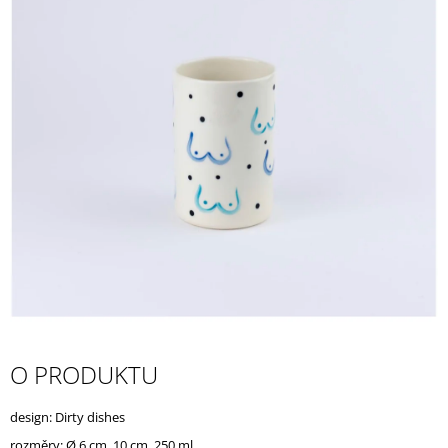
A
J
Í
T
?
HLEDAT
D
O
P
O PRODUKTU
O
R
U
design: Dirty dishes
Č
U
rozměry:
Ø 6 cm, 10 cm, 250 ml