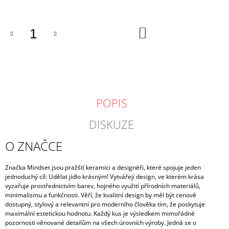
DO
KOŠÍKU
POPIS
DISKUZE
O ZNAČCE
Značka Mindset jsou pražští keramici a designéři, které spojuje jeden
jednoduchý cíl: Udělat jídlo krásným! Vytvářejí design, ve kterém krása
vyzařuje prostřednictvím barev, hojného využití přírodních materiálů,
minimalismu a funkčnosti. Věří, že kvalitní design by měl být cenově
dostupný, stylový a relevantní pro moderního člověka tím, že poskytuje
maximální estetickou hodnotu. Každý kus je výsledkem mimořádné
pozornosti věnované detailům na všech úrovních výroby. Jedná se o