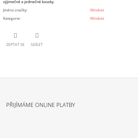
výjimečné a jedinečné kousky.
Jméno značky
:
Mindset
Kategorie
:
Mindset
ZEPTAT SE
SDÍLET
Z
Á
PŘIJÍMÁME ONLINE PLATBY
P
A
T
Í