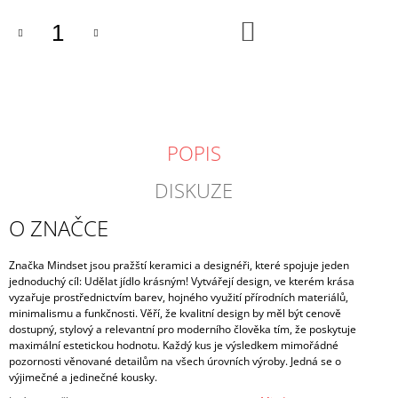
DO
KOŠÍKU
POPIS
DISKUZE
O ZNAČCE
Značka Mindset jsou pražští keramici a designéři, které spojuje jeden
jednoduchý cíl: Udělat jídlo krásným! Vytvářejí design, ve kterém krása
vyzařuje prostřednictvím barev, hojného využití přírodních materiálů,
minimalismu a funkčnosti. Věří, že kvalitní design by měl být cenově
dostupný, stylový a relevantní pro moderního člověka tím, že poskytuje
maximální estetickou hodnotu. Každý kus je výsledkem mimořádné
pozornosti věnované detailům na všech úrovních výroby. Jedná se o
výjimečné a jedinečné kousky.