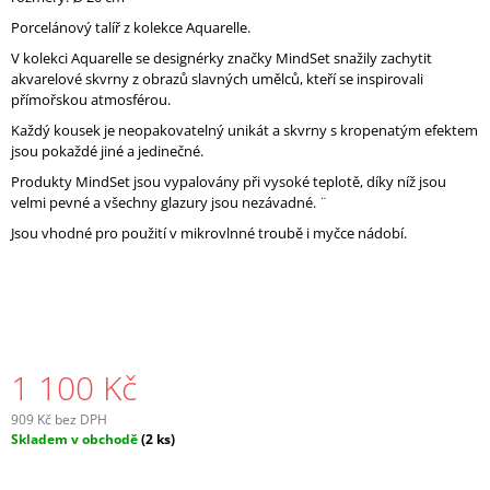
J
Porcelánový talíř z kolekce Aquarelle.
E
V kolekci Aquarelle se designérky značky MindSet snažily zachytit
M
akvarelové skvrny z obrazů slavných umělců, kteří se inspirovali
E
přímořskou atmosférou.
Každý kousek je neopakovatelný unikát a skvrny s kropenatým efektem
jsou pokaždé jiné a jedinečné.
Produkty MindSet jsou vypalovány při vysoké teplotě, díky níž jsou
velmi pevné a všechny glazury jsou nezávadné. ¨
Jsou vhodné pro použití v mikrovlnné troubě i myčce nádobí.
1 100 Kč
909 Kč bez DPH
Měrná
Skladem v obchodě
(2 ks)
cena: