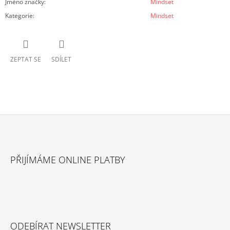
Jméno značky
:
Mindset
Kategorie
:
Mindset
ZEPTAT SE
SDÍLET
Z
Á
PŘIJÍMÁME ONLINE PLATBY
P
A
T
Í
ODEBÍRAT NEWSLETTER