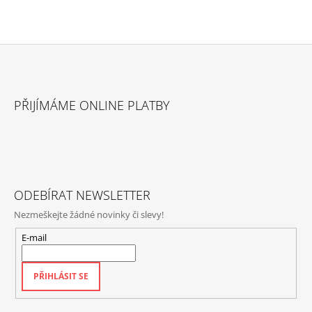
Z
Á
PŘIJÍMÁME ONLINE PLATBY
P
A
T
Í
ODEBÍRAT NEWSLETTER
Nezmeškejte žádné novinky či slevy!
E-mail
PŘIHLÁSIT SE