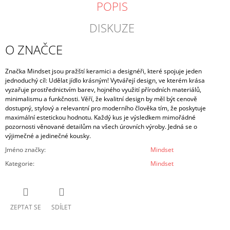
POPIS
DISKUZE
O ZNAČCE
Značka Mindset jsou pražští keramici a designéři, které spojuje jeden
jednoduchý cíl: Udělat jídlo krásným! Vytvářejí design, ve kterém krása
vyzařuje prostřednictvím barev, hojného využití přírodních materiálů,
minimalismu a funkčnosti. Věří, že kvalitní design by měl být cenově
dostupný, stylový a relevantní pro moderního člověka tím, že poskytuje
maximální estetickou hodnotu. Každý kus je výsledkem mimořádné
pozornosti věnované detailům na všech úrovních výroby. Jedná se o
výjimečné a jedinečné kousky.
Jméno značky
:
Mindset
Kategorie
:
Mindset
ZEPTAT SE
SDÍLET