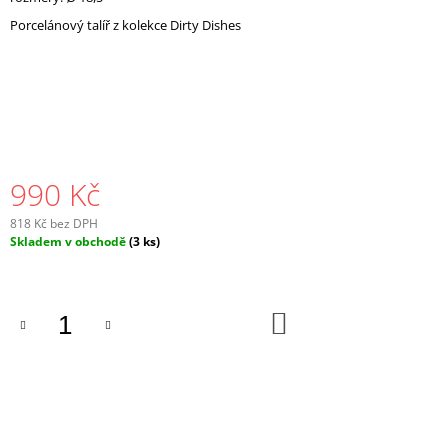
J
Porcelánový talíř z kolekce Dirty Dishes
E
M
E
990 Kč
818 Kč bez DPH
Měrná
Skladem v obchodě
(3 ks)
cena:
DO
KOŠÍKU