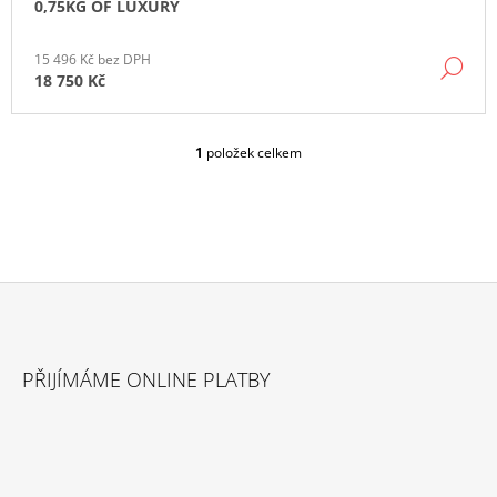
0,75KG OF LUXURY
J
E
M
15 496 Kč bez DPH
DE
E
18 750 Kč
1
položek celkem
O
V
L
Á
D
A
C
Í
P
Z
R
Á
V
PŘIJÍMÁME ONLINE PLATBY
P
K
Y
A
V
T
Ý
P
Í