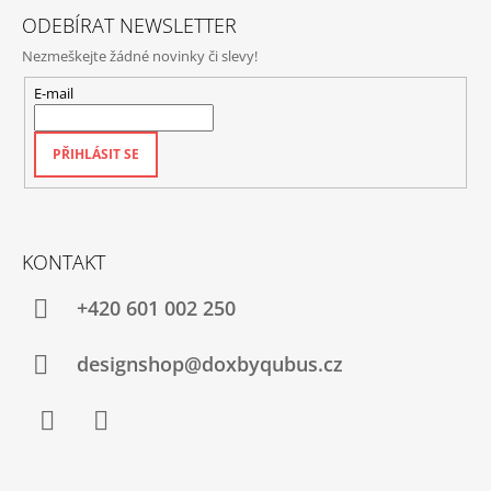
I
S
ODEBÍRAT NEWSLETTER
U
Nezmeškejte žádné novinky či slevy!
E-mail
PŘIHLÁSIT SE
KONTAKT
+420‭ 601 002 250
designshop@doxbyqubus.cz
Facebook
Instagram