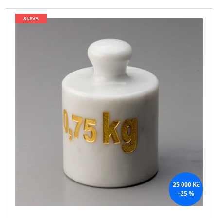
P
A
V
SLEVA
R
J
Ý
O
Í
P
D
T
I
U
?
S
K
P
T
R
Ů
O
D
HLEDAT
U
K
T
D
O
Ů
P
O
25 000 Kč
R
–25 %
U
Č
U