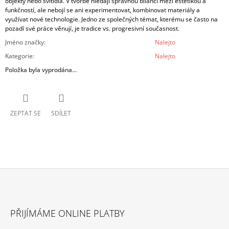
objekty nebo svítidla. V tvorbě hledají správnou bilanci mezi estetikou a
funkčností, ale nebojí se ani experimentovat, kombinovat materiály a
využívat nové technologie. Jedno ze společných témat, kterému se často na
pozadí své práce věnují, je tradice vs. progresivní současnost.
Jméno značky
:
Nalejto
Kategorie
:
Nalejto
Položka byla vyprodána…
ZEPTAT SE
SDÍLET
Z
Á
PŘIJÍMÁME ONLINE PLATBY
P