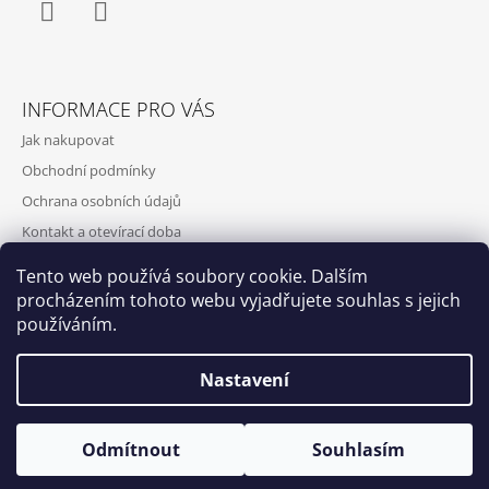
Facebook
Instagram
INFORMACE PRO VÁS
Jak nakupovat
Obchodní podmínky
Ochrana osobních údajů
Kontakt a otevírací doba
Doprava a platba
Tento web používá soubory cookie. Dalším
O nás
procházením tohoto webu vyjadřujete souhlas s jejich
používáním.
Nastavení
Qubus
DoxByQubus
© 2026 DOX BY QUBUS. Všechna práva
Vytvořil Shoptet
Otevírací doba: Úterý - Neděle 11:00 - 19:00 ⎮ Pátek 6.8. - Neděle
Odmítnout
Souhlasím
vyhrazena.
9.8. 2026 z provozních důvodů zavřeno.