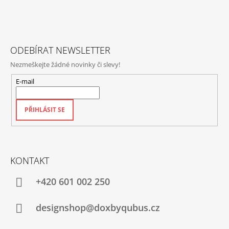
A
T
Í
ODEBÍRAT NEWSLETTER
Nezmeškejte žádné novinky či slevy!
E-mail
PŘIHLÁSIT SE
KONTAKT
+420‭ 601 002 250
designshop@doxbyqubus.cz