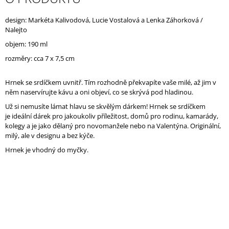
J
E
design:
Markéta Kalivodová, Lucie Vostalová a Lenka Záhorková /
M
Nalejto
E
objem: 190 ml
rozměry: cca 7 x 7,5 cm
Hrnek se srdíčkem uvnitř. Tím rozhodně překvapíte vaše milé, až jim v
něm naservírujte kávu a oni objeví, co se skrývá pod hladinou.
Už si nemusíte lámat hlavu se skvělým dárkem! Hrnek se srdíčkem
je ideální dárek pro jakoukoliv příležitost, domů pro rodinu, kamarády,
kolegy a je jako dělaný pro novomanžele nebo na Valentýna. Originální,
milý, ale v designu a bez kýče.
Hrnek je vhodný do myčky.