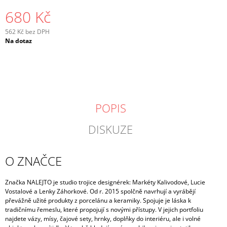
680 Kč
562 Kč bez DPH
Měrná
Na dotaz
cena:
POPIS
DISKUZE
O ZNAČCE
Značka NALEJTO je studio trojice designérek: Markéty Kalivodové, Lucie
Vostalové a Lenky Záhorkové. Od r. 2015 spolčně navrhují a vyrábějí
převážně užité produkty z porcelánu a keramiky.
Spojuje je láska k
tradičnímu řemeslu, které propojují s novými přístupy. V jejich portfoliu
najdete vázy, mísy, čajové sety, hrnky, doplňky do interiéru, ale i volné