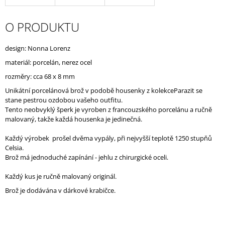
J
E
O PRODUKTU
M
E
design: Nonna Lorenz
materiál: porcelán, nerez ocel
rozměry: cca 68 x 8 mm
Unikátní porcelánová brož v podobě housenky z kolekce
Parazit se
stane pestrou ozdobou vašeho outfitu.
Tento neobvyklý šperk je vyroben z francouzského porcelánu a ručně
malovaný, takže každá housenka je jedinečná.
Každý výrobek prošel dvěma vypály, při nejvyšší teplotě 1250 stupňů
Celsia.
Brož má jednoduché zapínání - jehlu z chirurgické oceli.
Každý kus je ručně malovaný originál.
Brož je dodávána v dárkové krabičce.