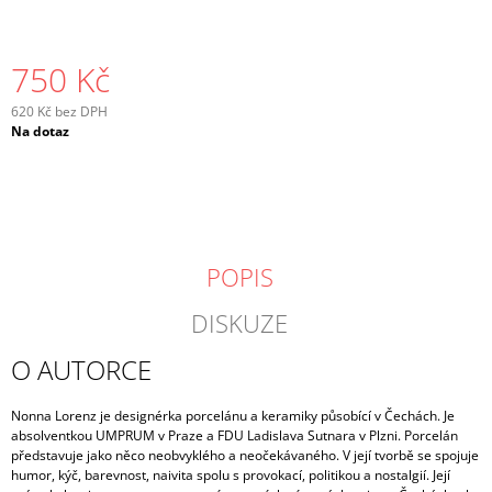
750 Kč
620 Kč bez DPH
Měrná
Na dotaz
cena:
POPIS
DISKUZE
O AUTORCE
Nonna Lorenz je designérka porcelánu a keramiky působící v Čechách. Je
absolventkou UMPRUM v Praze a FDU Ladislava Sutnara v Plzni. Porcelán
představuje jako něco neobvyklého a neočekávaného. V její tvorbě se spojuje
humor, kýč, barevnost, naivita spolu s provokací, politikou a nostalgií. Její