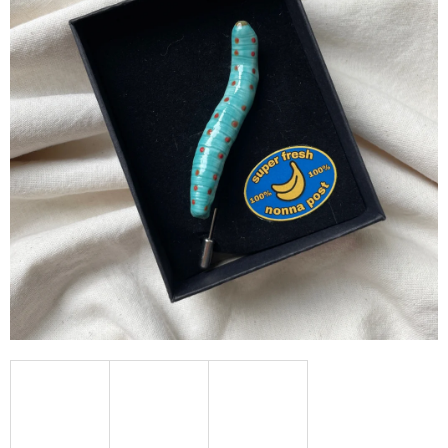
A
J
Í
T
?
HLEDAT
D
O
P
O
R
U
Č
U