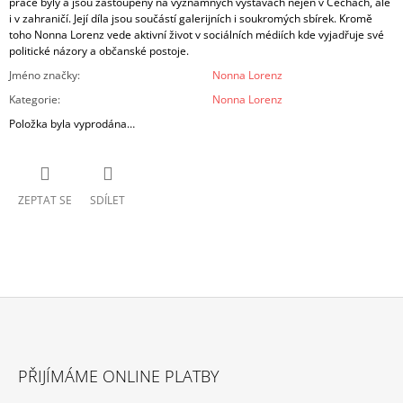
práce byly a jsou zastoupeny na významných výstavách nejen v Čechách, ale
i v zahraničí. Její díla jsou součástí galerijních i soukromých sbírek. Kromě
toho Nonna Lorenz vede aktivní život v sociálních médiích kde vyjadřuje své
politické názory a občanské postoje.
Jméno značky
:
Nonna Lorenz
Kategorie
:
Nonna Lorenz
Položka byla vyprodána…
ZEPTAT SE
SDÍLET
Z
Á
PŘIJÍMÁME ONLINE PLATBY
P