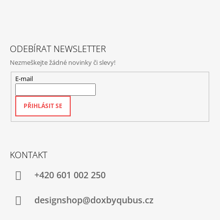
A
T
Í
ODEBÍRAT NEWSLETTER
Nezmeškejte žádné novinky či slevy!
E-mail
PŘIHLÁSIT SE
KONTAKT
+420‭ 601 002 250
designshop@doxbyqubus.cz