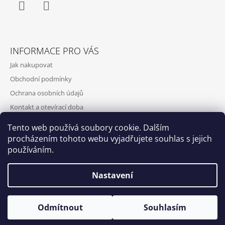
Facebook
Instagram
INFORMACE PRO VÁS
Jak nakupovat
Obchodní podmínky
Ochrana osobních údajů
Kontakt a otevírací doba
Doprava a platba
Tento web používá soubory cookie. Dalším
O nás
procházením tohoto webu vyjadřujete souhlas s jejich
používáním.
Nastavení
Qubus
DoxByQubus
© 2026 DOX BY QUBUS. Všechna práva
Vytvořil Shoptet
Otevírací doba: Úterý - Neděle 11:00 - 19:00 ⎮ Pátek 6.8. - Neděle
Odmítnout
Souhlasím
vyhrazena.
9.8. 2026 z provozních důvodů zavřeno.