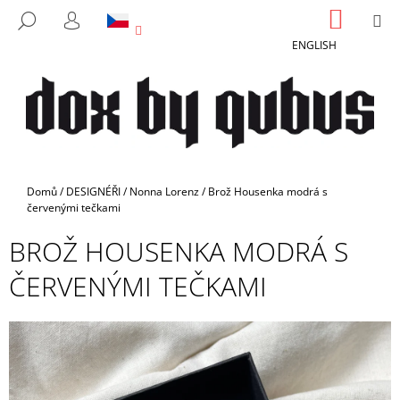
K
Přejít
NÁKUP
M
HLEDAT
na
KOŠÍK
O
PŘIHLÁŠENÍ
ZPĚT
ZPĚT
obsah
ENGLISH
Š
Í
C
K
O
P
O
T
Domů
/
DESIGNÉŘI
/
Nonna Lorenz
/
Brož Housenka modrá s
Ř
červenými tečkami
E
BROŽ HOUSENKA MODRÁ S
B
ČERVENÝMI TEČKAMI
U
J
E
T
E
N