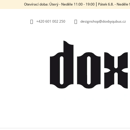
K
Přejít
Otevírací doba: Úterý - Neděle 11:00 - 19:00 ⎮ Pátek 6.8. - Neděl
na
O
ZPĚT
ZPĚT
obsah
DO
DO
Š
OBCHODU
OBCHODU
+420‭ 601 002 250
designshop@doxbyqubus.cz
Í
K