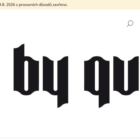
e 9.8. 2026 z provozních důvodů zavřeno.
H
CO POTŘEBUJETE NAJÍT?
HLEDAT
DOPORUČUJEME