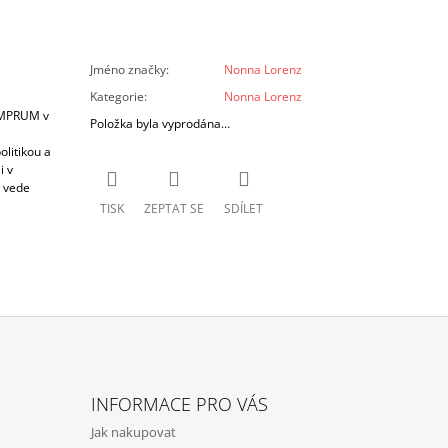
Jméno značky
:
Nonna Lorenz
Kategorie
:
Nonna Lorenz
 UMPRUM v
Položka byla vyprodána…
olitikou a
i v
z vede
TISK
ZEPTAT SE
SDÍLET
INFORMACE PRO VÁS
Jak nakupovat