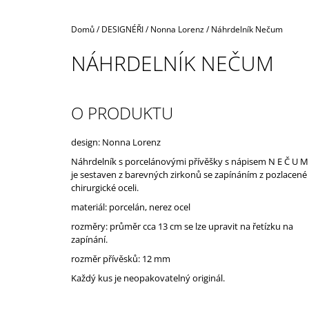
Domů
/
DESIGNÉŘI
/
Nonna Lorenz
/
Náhrdelník Nečum
NÁHRDELNÍK NEČUM
O PRODUKTU
design: Nonna Lorenz
Náhrdelník s porcelánovými přívěšky s nápisem N E Č U M
je sestaven z barevných zirkonů se zapínáním z pozlacené
chirurgické oceli.
materiál: porcelán, nerez ocel
rozměry: průměr cca 13 cm se lze upravit na řetízku na
zapínání.
rozměr přívěsků: 12 mm
Každý kus je neopakovatelný originál.