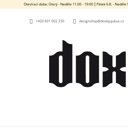
K
Přejít
Otevírací doba: Úterý - Neděle 11:00 - 19:00 ⎮ Pátek 6.8. - Neděl
na
O
ZPĚT
ZPĚT
obsah
DO
DO
Š
OBCHODU
OBCHODU
+420‭ 601 002 250
designshop@doxbyqubus.cz
Í
K