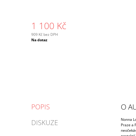
1 100 Kč
909 Kč bez DPH
Měrná
Na dotaz
cena:
O A
POPIS
Nonna Lo
DISKUZE
Praze a 
neočekáva
nostalgií