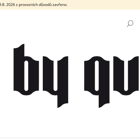
e 9.8. 2026 z provozních důvodů zavřeno.
H
CO POTŘEBUJETE NAJÍT?
HLEDAT
DOPORUČUJEME