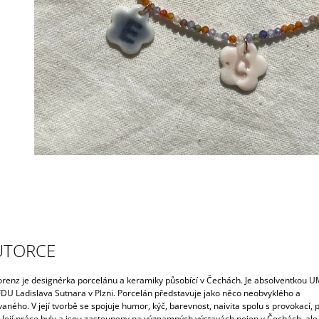
UTORCE
renz je designérka porcelánu a keramiky působící v Čechách. Je absolventkou
FDU Ladislava Sutnara v Plzni. Porcelán představuje jako něco neobvyklého a
ného. V její tvorbě se spojuje humor, kýč, barevnost, naivita spolu s provokací, p
. Její práce byly a jsou zastoupeny na významných výstavách nejen v Čechách, ale 