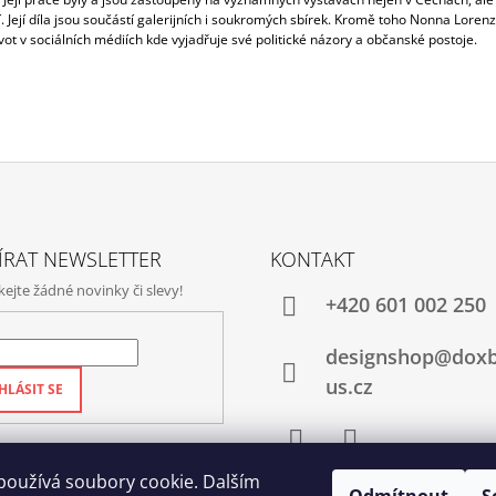
. Její díla jsou součástí galerijních i soukromých sbírek. Kromě toho Nonna Loren
ivot v sociálních médiích kde vyjadřuje své politické názory a občanské postoje.
ÍRAT NEWSLETTER
KONTAKT
jte žádné novinky či slevy!
+420‭ 601 002 250
designshop@dox
us.cz
HLÁSIT SE
Facebook
Instagram
používá soubory cookie. Dalším