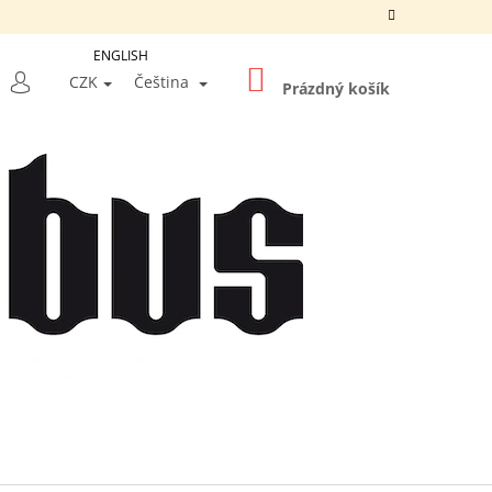
ENGLISH
NÁKUPNÍ
LEDAT
CZK
Čeština
KOŠÍK
Prázdný košík
PŘIHLÁŠENÍ