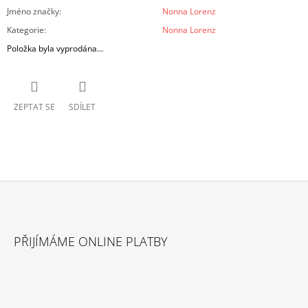
Jméno značky
:
Nonna Lorenz
Kategorie
:
Nonna Lorenz
Položka byla vyprodána…
ZEPTAT SE
SDÍLET
Z
Á
PŘIJÍMÁME ONLINE PLATBY
P
A
T
Í