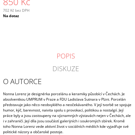
850 Kč
702 Kč bez DPH
Měrná
Na dotaz
cena:
POPIS
DISKUZE
O AUTORCE
Nonna Lorenz je designérka porcelánu a keramiky působící v Čechách. Je
absolventkou UMPRUM v Praze a FDU Ladislava Sutnara v Plzni. Porcelán
představuje jako něco neobvyklého a neočekávaného. V její tvorbě se spojuje
humor, kýč, barevnost, naivita spolu s provokací, politikou a nostalgií. Její
práce byly a jsou zastoupeny na významných výstavách nejen v Čechách, ale
i v zahraničí. Její díla jsou součástí galerijních i soukromých sbírek. Kromě
toho Nonna Lorenz vede aktivní život v sociálních médiích kde vyjadřuje své
politické názory a občanské postoje.