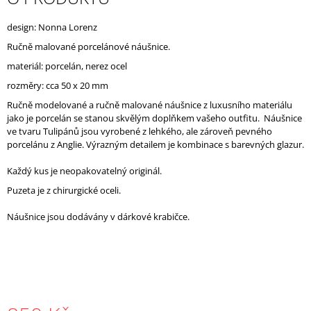
J
E
design: Nonna Lorenz
M
Ručně malované porcelánové náušnice.
E
materiál: porcelán, nerez ocel
rozměry: cca 50 x 20 mm
Ručně modelované a ručně malované náušnice z luxusního materiálu
jako je porcelán se stanou skvělým doplňkem vašeho outfitu. Náušnice
ve tvaru Tulipánů jsou vyrobené z lehkého, ale zároveň pevného
porcelánu z Anglie. Výrazným detailem je kombinace s barevných glazur.
Každý kus je neopakovatelný originál.
Puzeta je z chirurgické oceli.
Náušnice jsou dodávány v dárkové krabičce.