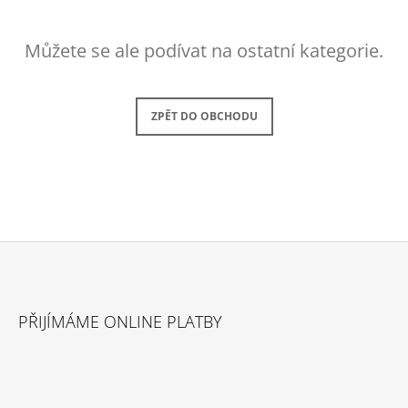
A
J
Můžete se ale podívat na ostatní kategorie.
Í
T
?
ZPĚT DO OBCHODU
HLEDAT
Z
D
O
Á
P
PŘIJÍMÁME ONLINE PLATBY
P
O
R
A
U
T
Č
Í
U