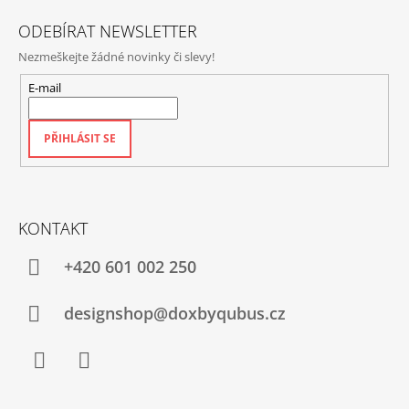
J
ODEBÍRAT NEWSLETTER
E
M
Nezmeškejte žádné novinky či slevy!
E
E-mail
PŘIHLÁSIT SE
KONTAKT
+420‭ 601 002 250
designshop@doxbyqubus.cz
Facebook
Instagram