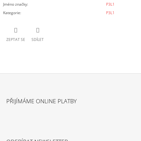
Jméno značky
:
P3L1
Kategorie
:
P3L1
ZEPTAT SE
SDÍLET
Z
Á
PŘIJÍMÁME ONLINE PLATBY
P
A
T
Í