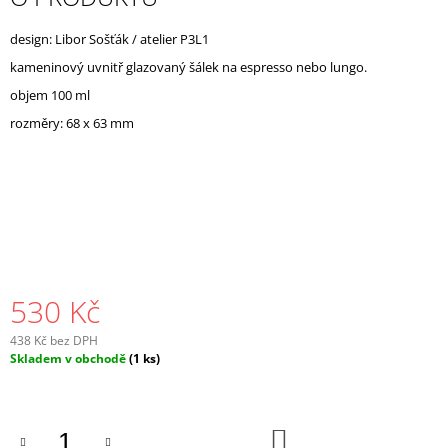
J
E
design: Libor Sošťák / atelier P3L1
M
kameninový uvnitř glazovaný šálek na espresso nebo lungo.
E
objem 100 ml
rozměry: 68 x 63 mm
530 Kč
438 Kč bez DPH
Měrná
Skladem v obchodě
(1 ks)
cena:
DO