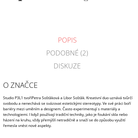
KOŠÍKU
POPIS
PODOBNÉ (2)
DISKUZE
O ZNAČCE
Studio P3L1 tvoří
Petra Sošťáková a Libor Sošťák. Kreativní duo uznává tvůrčí
svobodu a nenechává se
svázovat estetickými stereotypy. Ve své práci boří
bariéry mezi uměním a designem. Často experimentují s materiály a
technologiemi. I když používají tradiční techniky, jako je foukání skla nebo
házení na kruhu, vždy přemýšlí netradičně a snaží se do způsobu využití
řemesla vnést nové aspekty.