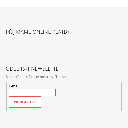
Z
Á
PŘIJÍMÁME ONLINE PLATBY
P
A
T
Í
ODEBÍRAT NEWSLETTER
Nezmeškejte žádné novinky či slevy!
E-mail
PŘIHLÁSIT SE