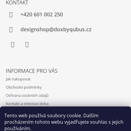
KONTAKT
+420‭ 601 002 250
designshop@doxbyqubus.cz
Facebook
Instagram
INFORMACE PRO VÁS
Jak nakupovat
Obchodní podmínky
Ochrana osobních údajů
Kontakt a otevírací doba
Doprava a platba
Tento web používá soubory cookie. Dalším
O nás
procházením tohoto webu vyjadřujete souhlas s jejich
používáním.