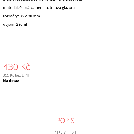
J
materiál: černá kamenina, tmavá glazura
E
rozměry: 95 x 80 mm
M
E
objem: 280ml
430 Kč
355 Kč bez DPH
Měrná
Na dotaz
cena:
POPIS
DISKUZE