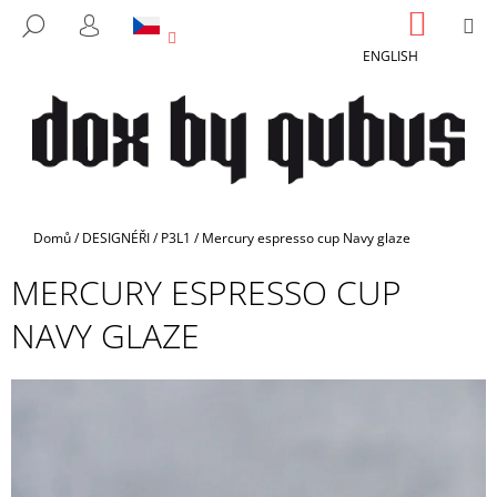
K
Přejít
NÁKUP
M
HLEDAT
na
KOŠÍK
O
PŘIHLÁŠENÍ
ZPĚT
ZPĚT
obsah
ENGLISH
Š
Í
C
K
O
P
O
T
Domů
/
DESIGNÉŘI
/
P3L1
/
Mercury espresso cup Navy glaze
Ř
MERCURY ESPRESSO CUP
E
B
NAVY GLAZE
U
J
E
T
E
N