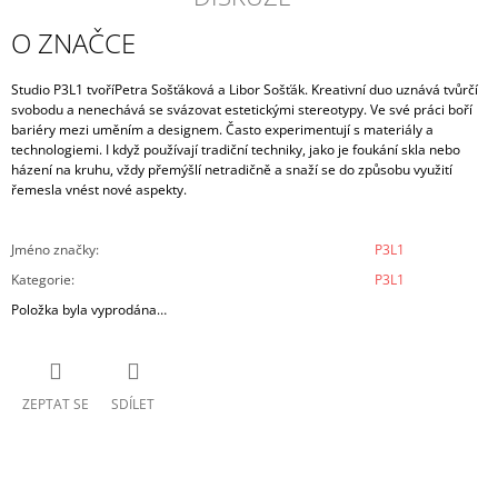
O ZNAČCE
Studio P3L1 tvoří
Petra Sošťáková a Libor Sošťák. Kreativní duo uznává tvůrčí
svobodu a nenechává se
svázovat estetickými stereotypy. Ve své práci boří
bariéry mezi uměním a designem. Často experimentují s materiály a
technologiemi. I když používají tradiční techniky, jako je foukání skla nebo
házení na kruhu, vždy přemýšlí netradičně a snaží se do způsobu využití
řemesla vnést nové aspekty.
Jméno značky
:
P3L1
Kategorie
:
P3L1
Položka byla vyprodána…
ZEPTAT SE
SDÍLET