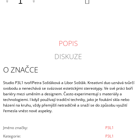
KOŠÍKU
POPIS
DISKUZE
O ZNAČCE
Studio P3L1 tvoří
Petra Sošťáková a Libor Sošťák. Kreativní duo uznává tvůrčí
svobodu a nenechává se
svázovat estetickými stereotypy. Ve své práci boří
bariéry mezi uměním a designem. Často experimentují s materiály a
technologiemi. I když používají tradiční techniky, jako je foukání skla nebo
házení na kruhu, vždy přemýšlí netradičně a snaží se do způsobu využití
řemesla vnést nové aspekty.
Jméno značky
:
P3L1
Kategorie
:
P3L1