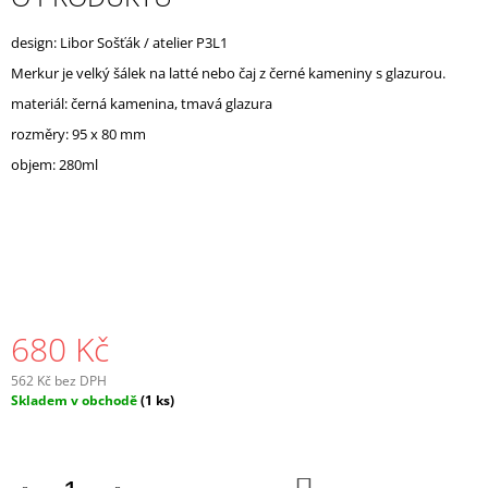
J
E
design: Libor Sošťák / atelier P3L1
M
Merkur je velký šálek na latté nebo čaj z černé kameniny s glazurou.
E
materiál: černá kamenina, tmavá glazura
rozměry: 95 x 80 mm
objem: 280ml
680 Kč
562 Kč bez DPH
Měrná
Skladem v obchodě
(1 ks)
cena:
DO