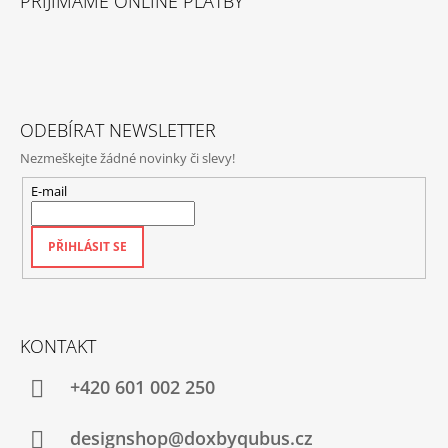
PŘIJÍMÁME ONLINE PLATBY
P
A
T
Í
ODEBÍRAT NEWSLETTER
Nezmeškejte žádné novinky či slevy!
E-mail
PŘIHLÁSIT SE
KONTAKT
+420‭ 601 002 250
designshop@doxbyqubus.cz