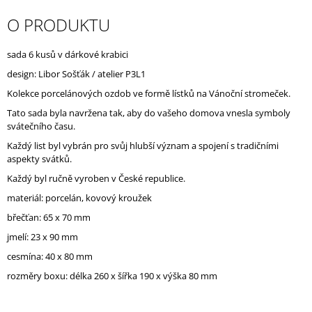
J
O PRODUKTU
E
M
E
sada 6 kusů v dárkové krabici
design: Libor Sošťák / atelier P3L1
Kolekce porcelánových ozdob ve formě lístků na Vánoční stromeček.
Tato sada byla navržena tak, aby do vašeho domova vnesla symboly
svátečního času.
Každý list byl vybrán pro svůj hlubší význam a spojení s tradičními
aspekty svátků.
Každý byl ručně vyroben v České republice.
materiál: porcelán, kovový kroužek
břečťan: 65 x 70 mm
jmelí: 23 x 90 mm
cesmína: 40 x 80 mm
rozměry boxu: délka 260 x šířka 190 x výška 80 mm