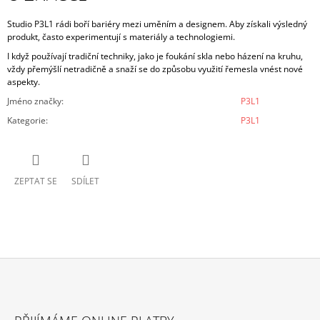
Studio P3L1 rádi boří bariéry mezi uměním a designem. Aby získali výsledný
produkt, často experimentují s materiály a technologiemi.
I když používají tradiční techniky, jako je foukání skla nebo házení na kruhu,
vždy přemýšlí netradičně a snaží se do způsobu využití řemesla vnést nové
aspekty.
Jméno značky
:
P3L1
Kategorie
:
P3L1
ZEPTAT SE
SDÍLET
Z
Á