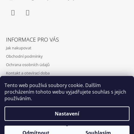
Facebook
Instagram
INFORMACE PRO VÁS
Jak nakupovat
Obchodní podmínky
Ochrana osobních údajů
Kontakt a otevírací doba
Doprava a platba
Tento web používá soubory cookie. Dalším
O nás
procházením tohoto webu vyjadřujete souhlas s jejich
používáním.
Nastavení
Qubus
DoxByQubus
© 2026 DOX BY QUBUS. Všechna práva
Vytvořil Shoptet
Otevírací doba: Úterý - Neděle 11:00 - 19:00 ⎮ Pátek 6.8. - Neděle
Odmítnout
Souhlasím
vyhrazena.