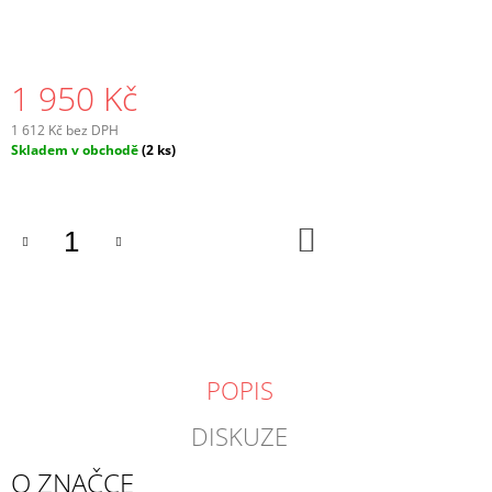
1 950 Kč
1 612 Kč bez DPH
Měrná
Skladem v obchodě
(2 ks)
cena:
DO
KOŠÍKU
POPIS
DISKUZE
O ZNAČCE