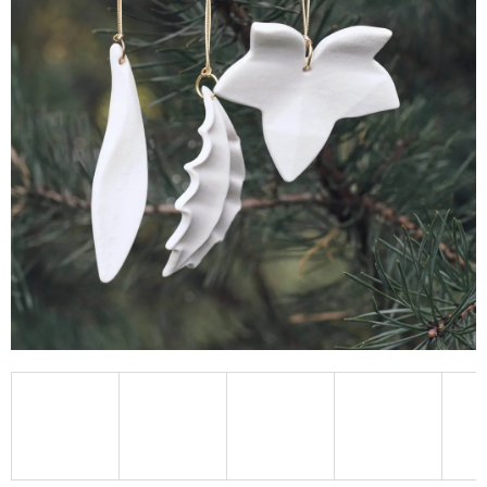
A
J
Í
T
?
HLEDAT
D
O
P
O
R
U
Č
U