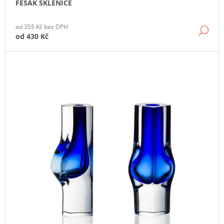
FEŠÁK SKLENICE
J
E
M
od 355 Kč bez DPH
DE
E
od
430 Kč