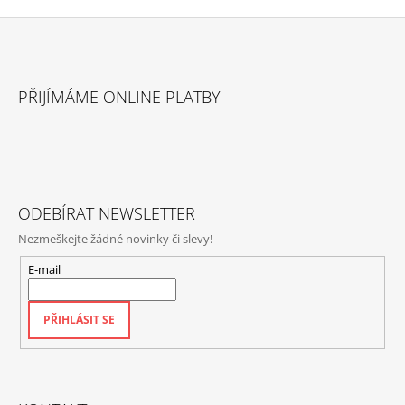
Z
Á
PŘIJÍMÁME ONLINE PLATBY
P
A
T
Í
ODEBÍRAT NEWSLETTER
Nezmeškejte žádné novinky či slevy!
E-mail
PŘIHLÁSIT SE