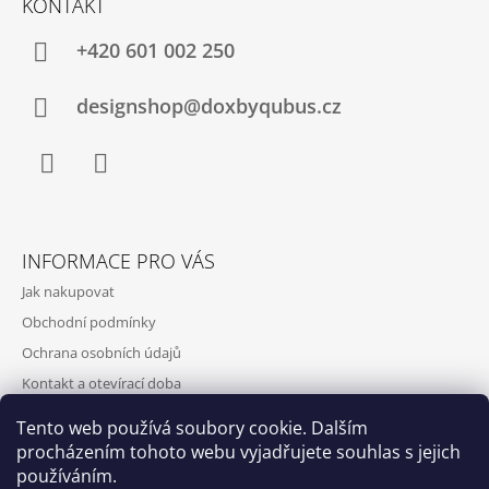
KONTAKT
+420‭ 601 002 250
designshop@doxbyqubus.cz
Facebook
Instagram
INFORMACE PRO VÁS
Jak nakupovat
Obchodní podmínky
Ochrana osobních údajů
Kontakt a otevírací doba
Doprava a platba
Tento web používá soubory cookie. Dalším
O nás
procházením tohoto webu vyjadřujete souhlas s jejich
používáním.