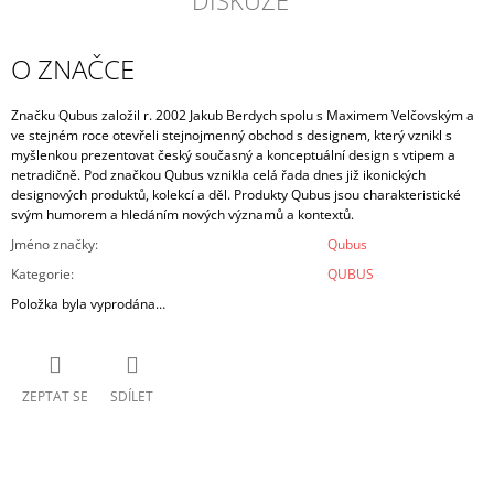
O ZNAČCE
Značku Qubus založil r. 2002 Jakub Berdych spolu s Maximem Velčovským a
ve stejném roce otevřeli stejnojmenný obchod s designem, který vznikl s
myšlenkou prezentovat český současný a konceptuální design s vtipem a
netradičně. Pod značkou Qubus vznikla celá řada dnes již ikonických
designových produktů, kolekcí a děl. Produkty Qubus jsou charakteristické
svým humorem a hledáním nových významů a kontextů.
Jméno značky
:
Qubus
Kategorie
:
QUBUS
Položka byla vyprodána…
ZEPTAT SE
SDÍLET