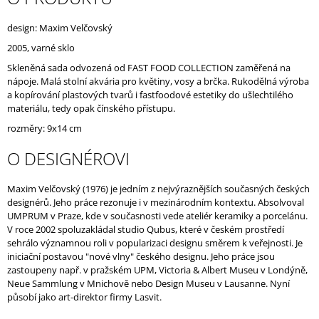
J
E
design: Maxim Velčovský
M
2005, varné sklo
E
Skleněná sada odvozená od FAST FOOD COLLECTION zaměřená na
nápoje. Malá stolní akvária pro květiny, vosy a brčka. Rukodělná výroba
a kopírování plastových tvarů i fastfoodové estetiky do ušlechtilého
materiálu, tedy opak čínského přístupu.
rozměry: 9x14 cm
O DESIGNÉROVI
Maxim Velčovský (1976) je jedním z nejvýraznějších současných českých
designérů. Jeho práce rezonuje i v mezinárodním kontextu. Absolvoval
UMPRUM v Praze, kde v současnosti vede ateliér keramiky a porcelánu.
V roce 2002 spoluzakládal studio Qubus, které v českém prostředí
sehrálo významnou roli v popularizaci designu směrem k veřejnosti. Je
iniciační postavou "nové vlny" českého designu. Jeho práce jsou
zastoupeny např. v pražském UPM, Victoria & Albert Museu v Londýně,
Neue Sammlung v Mnichově nebo Design Museu v Lausanne. Nyní
působí jako art-direktor firmy Lasvit.