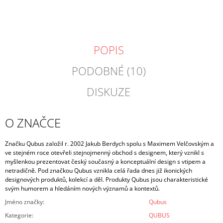
POPIS
PODOBNÉ (10)
DISKUZE
O ZNAČCE
Značku Qubus založil r. 2002 Jakub Berdych spolu s Maximem Velčovským a
ve stejném roce otevřeli stejnojmenný obchod s designem, který vznikl s
myšlenkou prezentovat český současný a konceptuální design s vtipem a
netradičně. Pod značkou Qubus vznikla celá řada dnes již ikonických
designových produktů, kolekcí a děl. Produkty Qubus jsou charakteristické
svým humorem a hledáním nových významů a kontextů.
Jméno značky
:
Qubus
Kategorie
:
QUBUS