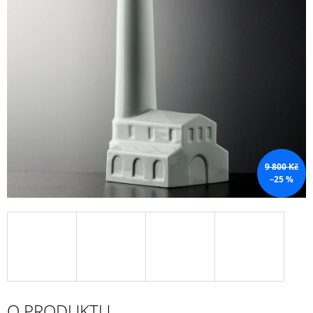
A
J
Í
T
?
HLEDAT
9 800 Kč
–25 %
D
O
P
O
R
U
Č
O PRODUKTU
U