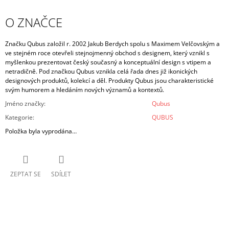
O ZNAČCE
Značku Qubus založil r. 2002 Jakub Berdych spolu s Maximem Velčovským a
ve stejném roce otevřeli stejnojmenný obchod s designem, který vznikl s
myšlenkou prezentovat český současný a konceptuální design s vtipem a
netradičně. Pod značkou Qubus vznikla celá řada dnes již ikonických
designových produktů, kolekcí a děl. Produkty Qubus jsou charakteristické
svým humorem a hledáním nových významů a kontextů.
Jméno značky
:
Qubus
Kategorie
:
QUBUS
Položka byla vyprodána…
ZEPTAT SE
SDÍLET