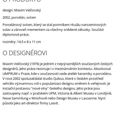
J
E
design: Maxim Velčovský
M
2002, porcelán, svícen
E
Porcelánový svícen, který se stal pomníkem rituálu narozeninových
oslav a zároveň mementem za všechny snědené zákusky. Součást
diplomové práce.
rozměry: 14,5 x 8 x 11 cm
O DESIGNÉROVI
Maxim Velčovský (1976) je jedním z nejvýraznějších současných českých
designérů. Jeho práce rezonuje i v mezinárodním kontextu. Absolvoval
UMPRUM v Praze, kde v současnosti vede ateliér keramiky a porcelánu.
V roce 2002 spoluzakládal studio Qubus, které v českém prostředí
sehrálo významnou roli v popularizaci designu směrem k veřejnosti. Je
iniciační postavou "nové vlny" českého designu. Jeho práce jsou
zastoupeny např. v pražském UPM, Victoria & Albert Museu v Londýně,
Neue Sammlung v Mnichově nebo Design Museu v Lausanne. Nyní
působí jako art-direktor firmy Lasvit.