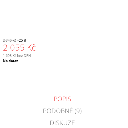
2 740 Kč
–25 %
2 055 Kč
1 698 Kč bez DPH
Měrná
Na dotaz
cena:
POPIS
PODOBNÉ (9)
DISKUZE