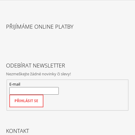
Z
Á
PŘIJÍMÁME ONLINE PLATBY
P
A
T
Í
ODEBÍRAT NEWSLETTER
Nezmeškejte žádné novinky či slevy!
E-mail
PŘIHLÁSIT SE
KONTAKT