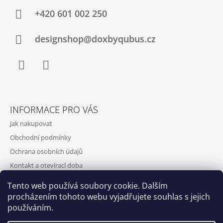
+420‭ 601 002 250
designshop@doxbyqubus.cz
Facebook
Instagram
INFORMACE PRO VÁS
Jak nakupovat
Obchodní podmínky
Ochrana osobních údajů
Kontakt a otevírací doba
Doprava a platba
Tento web používá soubory cookie. Dalším
O nás
procházením tohoto webu vyjadřujete souhlas s jejich
používáním.