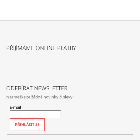
Z
Á
PŘIJÍMÁME ONLINE PLATBY
P
A
T
Í
ODEBÍRAT NEWSLETTER
Nezmeškejte žádné novinky či slevy!
E-mail
PŘIHLÁSIT SE