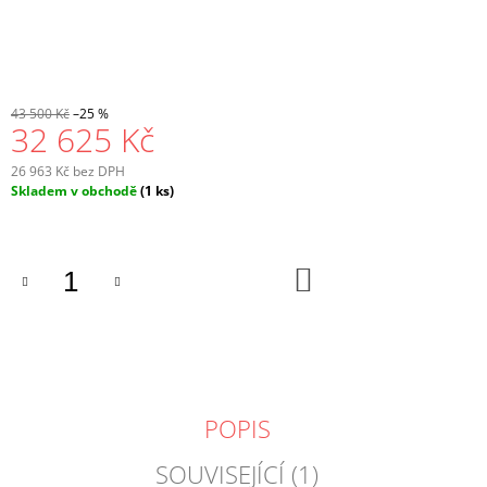
43 500 Kč
–25 %
32 625 Kč
26 963 Kč bez DPH
Měrná
Skladem v obchodě
(1 ks)
cena:
DO
KOŠÍKU
POPIS
SOUVISEJÍCÍ (1)