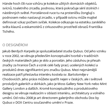
Hände hoch čili ruce vzhůru je kolekce užitých domácích objektů,
J
svícnů, toaletního zrcadla, podnosu, která pokračuje sérií stolních i
E
nástěnných světel. Porcelánové ruce tu na prsteníčku žonglují s
M
podnosem nebo nastavují zrcadlo, v případě svícnu může majitel
E
definovat vzkaz počtem svíček. Kolekce odkazuje na estetiku zaniklého
světa klaunů a eskamotérů z cirkusového prostředí obrazů Františka
Tichého.
O DESIGNÉROVI
Jakub Berdych Karpelis je spoluzakladatel studia Qubus. Od jeho vzniku
v roce 2002, se věnuje především konceptuální tvorbě v tradičních
českých materiálech jako je sklo a porcelán. Jeho zásluhou je přesah
značky za hranice Čech a vznik celé řady prací, ucelených kolekcí a
produktů dnes signifikantní pro značku Qubus. Mezi nejznámější
realizace patří přestavba interiéru kostela sv. Bartoloměje v
Chodovicích. Jeho práce můžete spatřit nejen v českých, ale i světově
proslulých galeriích a sbírkách, jako je Moss Gallery New York nebo Mint
Gallery London a dalších. Kromě konceptuálního a produktového
designu se věnuje realizacím v oblasti interiéru, architektury a volného
umění. Od roku 2008 je art directorem galerijního obchodu Dox by
Qubus v DOX Centru současného umění v Praze.