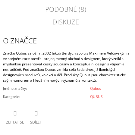
PODOBNÉ (8)
DISKUZE
O ZNAČCE
Značku Qubus založil r. 2002 Jakub Berdych spolu s Maximem Velčovským a
ve stejném roce otevřeli stejnojmenný obchod s designem, který vznikl s
myšlenkou prezentovat český současný a konceptuální design s vtipem a
netradičně. Pod značkou Qubus vznikla celá řada dnes již ikonických
designových produktů, kolekcí a děl. Produkty Qubus jsou charakteristické
svým humorem a hledáním nových významů a kontextů.
Jméno značky
:
Qubus
Kategorie
:
QUBUS
ZEPTAT SE
SDÍLET