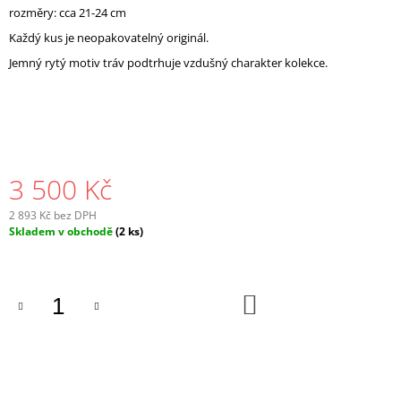
rozměry: cca 21-24 cm
J
E
Každý kus je neopakovatelný originál.
M
Jemný rytý motiv tráv podtrhuje vzdušný charakter kolekce.
E
3 500 Kč
2 893 Kč bez DPH
Měrná
Skladem v obchodě
(2 ks)
cena:
DO
KOŠÍKU