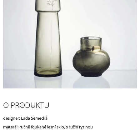
A
J
Í
T
?
HLEDAT
D
O PRODUKTU
O
P
O
designer: Lada Semecká
R
materál: ručně foukané lesní sklo, s ruční rytinou
U
Č
U