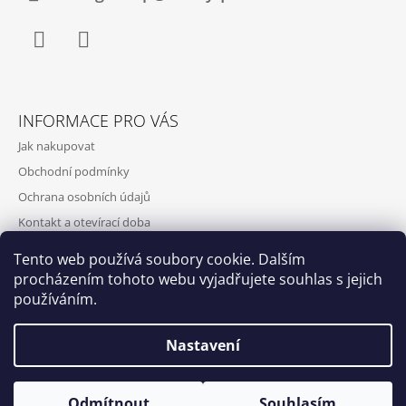
Facebook
Instagram
INFORMACE PRO VÁS
Jak nakupovat
Obchodní podmínky
Ochrana osobních údajů
Kontakt a otevírací doba
Doprava a platba
Tento web používá soubory cookie. Dalším
O nás
procházením tohoto webu vyjadřujete souhlas s jejich
používáním.
Nastavení
Qubus
DoxByQubus
© 2026 DOX BY QUBUS. Všechna práva
Vytvořil Shoptet
Odmítnout
Souhlasím
vyhrazena.