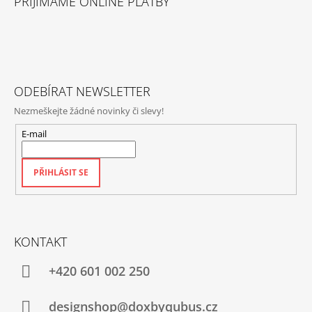
PŘIJÍMÁME ONLINE PLATBY
P
A
T
Í
ODEBÍRAT NEWSLETTER
Nezmeškejte žádné novinky či slevy!
E-mail
PŘIHLÁSIT SE
KONTAKT
+420‭ 601 002 250
designshop@doxbyqubus.cz