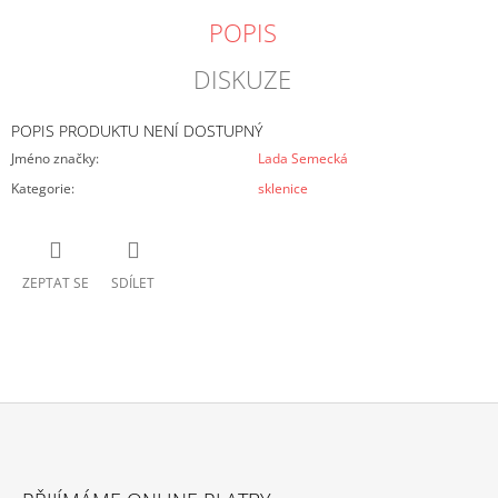
POPIS
DISKUZE
POPIS PRODUKTU NENÍ DOSTUPNÝ
Jméno značky
:
Lada Semecká
Kategorie
:
sklenice
ZEPTAT SE
SDÍLET
Z
Á