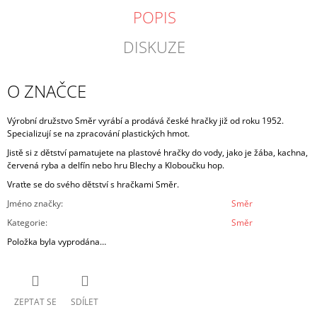
POPIS
DISKUZE
O ZNAČCE
Výrobní družstvo Směr vyrábí a prodává české hračky již od roku 1952.
Specializují se na zpracování plastických hmot.
Jistě si z dětství pamatujete na plastové hračky do vody, jako je žába, kachna,
červená ryba a delfín nebo hru Blechy a Kloboučku hop.
Vraťte se do svého dětství s hračkami Směr.
Jméno značky
:
Směr
Kategorie
:
Směr
Položka byla vyprodána…
ZEPTAT SE
SDÍLET