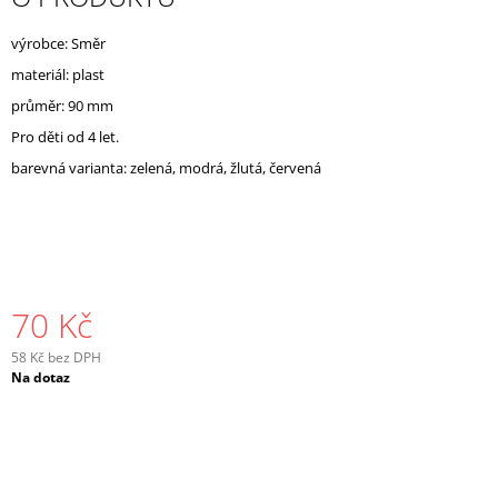
J
E
výrobce: Směr
M
materiál: plast
E
průměr: 90 mm
Pro děti od 4 let.
barevná varianta: zelená, modrá, žlutá, červená
70 Kč
58 Kč bez DPH
Měrná
Na dotaz
cena: