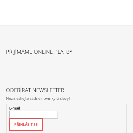
Z
Á
PŘIJÍMÁME ONLINE PLATBY
P
A
T
Í
ODEBÍRAT NEWSLETTER
Nezmeškejte žádné novinky či slevy!
E-mail
PŘIHLÁSIT SE