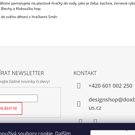
z dětství pamatujete na plastové hračky do vody, jako je žába, kachna, červená ryba
 Blechy a Kloboučku hop.
e do svého dětství s hračkami Směr.
ÍRAT NEWSLETTER
KONTAKT
jte žádné novinky či slevy!
+420‭ 601 002 250
designshop@dox
us.cz
HLÁSIT SE
Facebook
Instagram
používá soubory cookie. Dalším