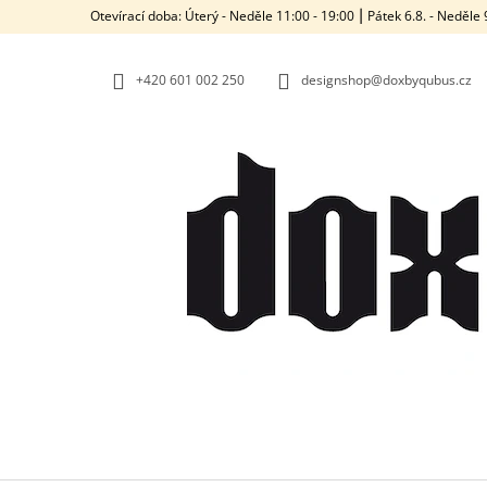
K
Přejít
Otevírací doba: Úterý - Neděle 11:00 - 19:00 ⎮ Pátek 6.8. - Neděl
na
O
ZPĚT
ZPĚT
obsah
DO
DO
Š
OBCHODU
OBCHODU
+420‭ 601 002 250
designshop@doxbyqubus.cz
Í
K