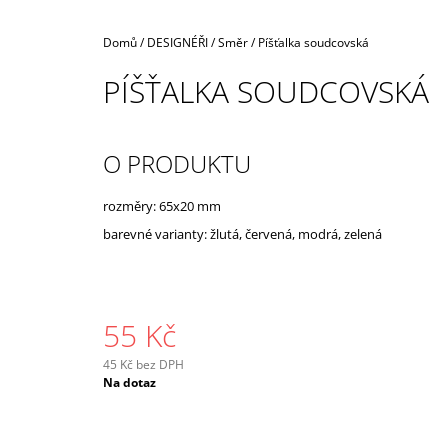
Domů
/
DESIGNÉŘI
/
Směr
/
Píšťalka soudcovská
PÍŠŤALKA SOUDCOVSKÁ
O PRODUKTU
rozměry: 65x20 mm
barevné varianty: žlutá, červená, modrá, zelená
55 Kč
45 Kč bez DPH
Měrná
Na dotaz
cena: