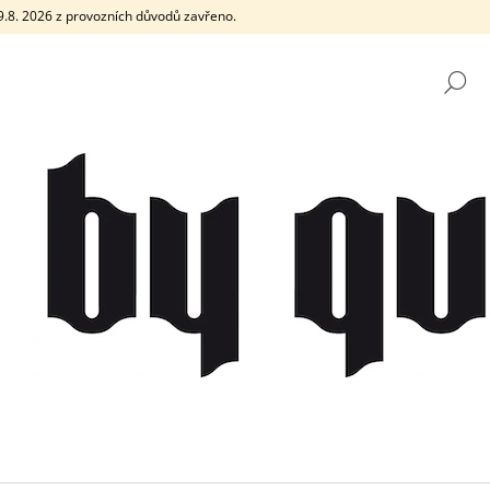
e 9.8. 2026 z provozních důvodů zavřeno.
H
CO POTŘEBUJETE NAJÍT?
HLEDAT
DOPORUČUJEME