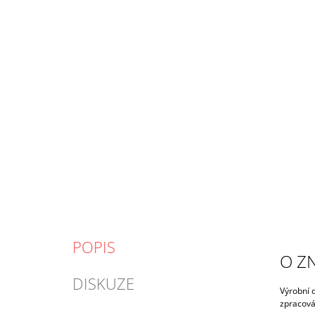
POPIS
O Z
DISKUZE
Výrobní d
zpracová