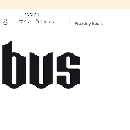
ENGLISH
NÁKUPNÍ
LEDAT
CZK
Čeština
KOŠÍK
Prázdný košík
PŘIHLÁŠENÍ