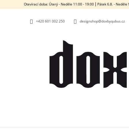
K
Přejít
Otevírací doba: Úterý - Neděle 11:00 - 19:00 ⎮ Pátek 6.8. - Neděl
na
O
ZPĚT
ZPĚT
obsah
DO
DO
Š
OBCHODU
OBCHODU
+420‭ 601 002 250
designshop@doxbyqubus.cz
Í
K