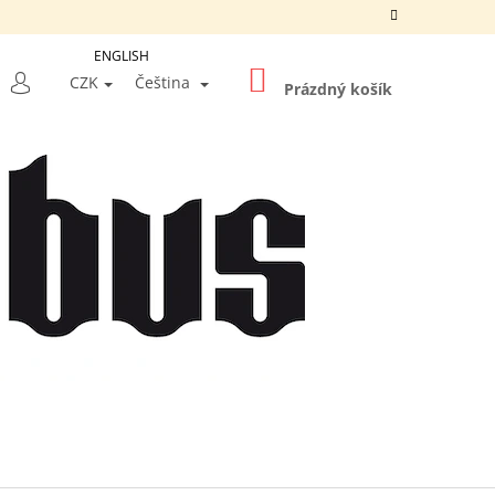
ENGLISH
NÁKUPNÍ
LEDAT
CZK
Čeština
KOŠÍK
Prázdný košík
PŘIHLÁŠENÍ