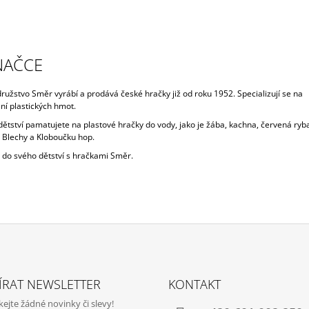
NAČCE
ružstvo Směr vyrábí a prodává české hračky již od roku 1952. Specializují se na
ní plastických hmot.
z dětství pamatujete na plastové hračky do vody, jako je žába, kachna, červená ryba
 Blechy a Kloboučku hop.
e do svého dětství s hračkami Směr.
ÍRAT NEWSLETTER
KONTAKT
jte žádné novinky či slevy!