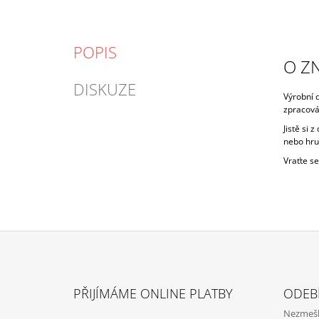
POPIS
O Z
DISKUZE
Výrobní d
zpracová
Jistě si 
nebo hru
Vraťte s
Z
Á
PŘIJÍMÁME ONLINE PLATBY
ODEB
P
Nezmeške