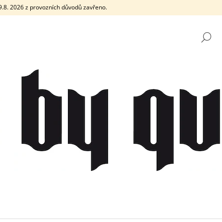
e 9.8. 2026 z provozních důvodů zavřeno.
H
CO POTŘEBUJETE NAJÍT?
HLEDAT
DOPORUČUJEME