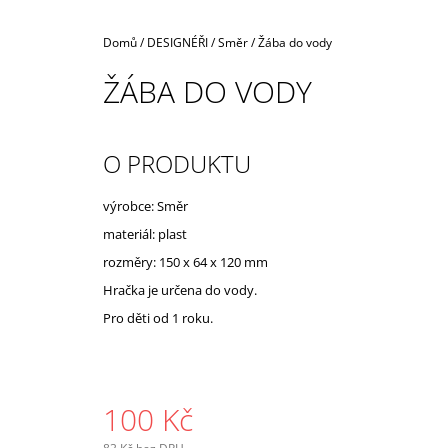
Domů
/
DESIGNÉŘI
/
Směr
/
Žába do vody
ŽÁBA DO VODY
O PRODUKTU
výrobce: Směr
materiál: plast
rozměry: 150 x 64 x 120 mm
Hračka je určena do vody.
Pro děti od 1 roku.
100 Kč