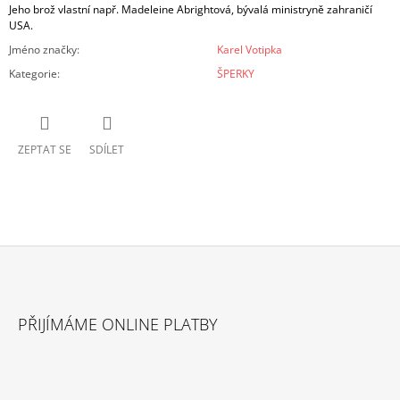
Jeho brož vlastní např.
Madeleine Abrightová, bývalá ministryně zahraničí
USA.
Jméno značky
:
Karel Votipka
Kategorie
:
ŠPERKY
ZEPTAT SE
SDÍLET
Z
Á
PŘIJÍMÁME ONLINE PLATBY
P
A
T