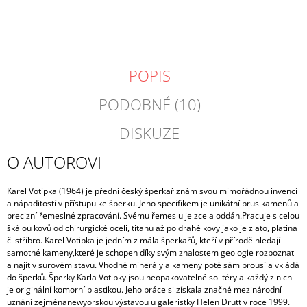
POPIS
PODOBNÉ (10)
DISKUZE
O AUTOROVI
Karel Votipka (1964) je přední český šperkař znám svou mimořádnou invencí
a nápaditostí v přístupu ke šperku. Jeho
specifikem je unikátní brus kamenů a
precizní řemeslné zpracování. Svému řemeslu je zcela oddán.
Pracuje s celou
škálou kovů od chirurgické oceli, titanu až po drahé kovy jako je zlato, platina
či stříbro. Karel Votipka je jedním z mála šperkařů, kteří v přírodě hledají
samotné kameny,
které je schopen díky svým znalostem geologie rozpoznat
a najít v surovém stavu. Vhodné minerály a kameny poté sám brousí a vkládá
do šperků.
Šperky Karla Votipky jsou neopakovatelné solitéry a každý z nich
je originální komorní plastikou. Jeho práce si získala značné mezinárodní
uznání zejména
newyorskou výstavou u galeristky Helen Drutt v roce 1999.