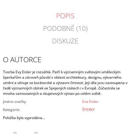
POPIS
PODOBNÉ (10)
DISKUZE
O AUTORCE
Tvorba Evy Eisler je rozsáhlá. Patří k významným světovým uměleckým
šperkařům a zároveň působí v oblasti architektury, designu, výtvarného
umění a věnuje se kurátorské a výstavni činnosti.
Její díla jsou zastoupena v
řadě významných sbírek ve Spojených státech i v Evropě.
Zúčastnila se
mnoha samostatných a skupinových výstav po celém světě.
Jméno značky
:
Eva Eisler
Kategorie
:
ŠPERKY
Položka byla vyprodána…