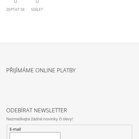
ZEPTAT SE
SDÍLET
Z
Á
PŘIJÍMÁME ONLINE PLATBY
P
A
T
Í
ODEBÍRAT NEWSLETTER
Nezmeškejte žádné novinky či slevy!
E-mail