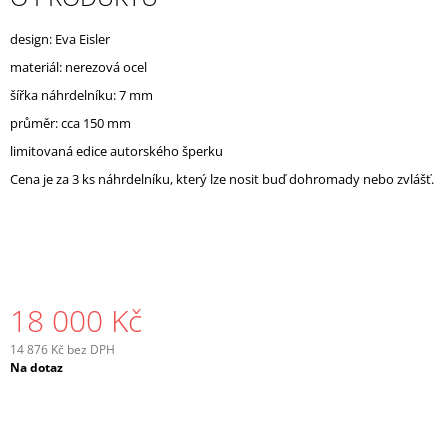
J
E
design: Eva Eisler
M
materiál: nerezová ocel
E
šířka náhrdelníku: 7 mm
průměr: cca 150 mm
limitovaná edice autorského šperku
Cena je za 3 ks náhrdelníku, který lze nosit buď dohromady nebo zvlášť.
18 000 Kč
14 876 Kč bez DPH
Měrná
Na dotaz
cena: