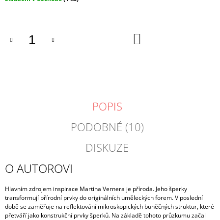
cena:
DO
KOŠÍKU
POPIS
PODOBNÉ (10)
DISKUZE
O AUTOROVI
Hlavním zdrojem inspirace Martina Vernera je příroda. Jeho šperky
transformují přírodní prvky do originálních uměleckých forem. V poslední
době se zaměřuje na reflektování mikroskopických buněčných struktur, které
přetváří jako konstrukční prvky šperků. Na základě tohoto průzkumu začal