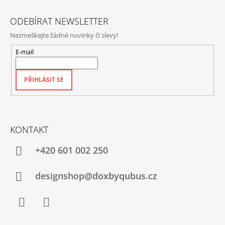
Í
ODEBÍRAT NEWSLETTER
Nezmeškejte žádné novinky či slevy!
E-mail
PŘIHLÁSIT SE
KONTAKT
+420‭ 601 002 250
designshop@doxbyqubus.cz
Facebook
Instagram