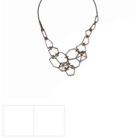
A
J
Í
T
?
HLEDAT
D
O
P
O
R
U
Č
U