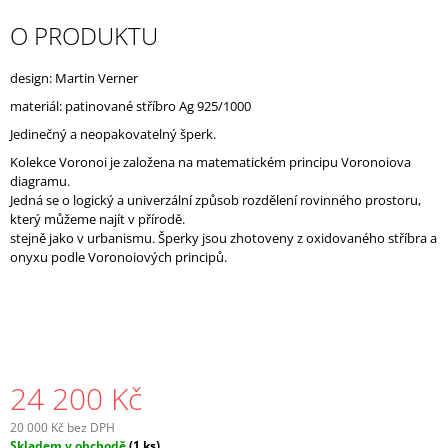
J
O PRODUKTU
E
M
E
design: Martin Verner
materiál: patinované stříbro Ag 925/1000
Jedinečný a neopakovatelný šperk.
Kolekce Voronoi je založena na matematickém principu Voronoiova
diagramu.
Jedná se o logický a univerzální způsob rozdělení rovinného prostoru,
který můžeme najít v přírodě.
stejně jako v urbanismu. Šperky jsou zhotoveny z oxidovaného stříbra a
onyxu podle Voronoiových principů.
24 200 Kč
20 000 Kč bez DPH
Měrná
Skladem v obchodě
(1 ks)