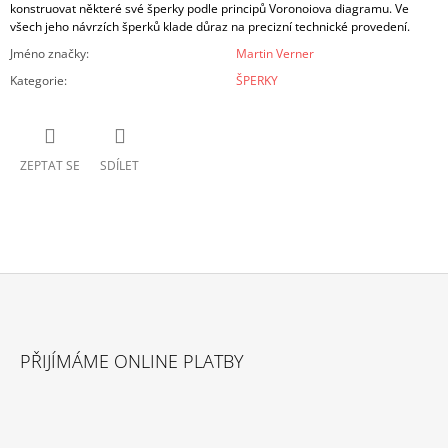
konstruovat některé své šperky podle principů Voronoiova diagramu. Ve
všech jeho návrzích šperků klade důraz na precizní technické provedení.
Jméno značky
:
Martin Verner
Kategorie
:
ŠPERKY
ZEPTAT SE
SDÍLET
Z
Á
PŘIJÍMÁME ONLINE PLATBY
P
A
T