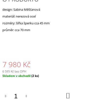
J
E
design: Sabina Měšťanová
M
materiál: nerezová ocel
E
rozměry: šířka šperku cca 45 mm
průměr: cca 70 mm
7 980 Kč
6 595 Kč bez DPH
Měrná
Skladem v obchodě
(2 ks)
cena:
DO
KOŠÍKU