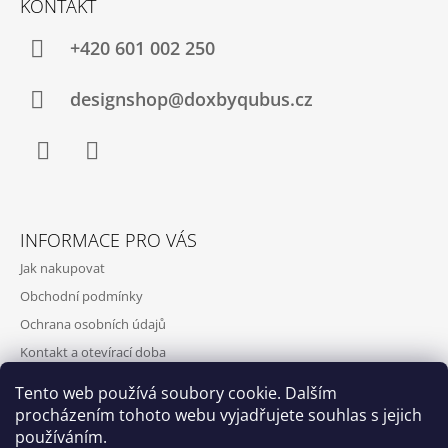
KONTAKT
+420‭ 601 002 250
designshop@doxbyqubus.cz
Facebook
Instagram
INFORMACE PRO VÁS
Jak nakupovat
Obchodní podmínky
Ochrana osobních údajů
Kontakt a otevírací doba
Doprava a platba
Tento web používá soubory cookie. Dalším
O nás
procházením tohoto webu vyjadřujete souhlas s jejich
používáním.