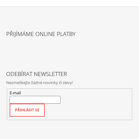
Z
Á
PŘIJÍMÁME ONLINE PLATBY
P
A
T
Í
ODEBÍRAT NEWSLETTER
Nezmeškejte žádné novinky či slevy!
E-mail
PŘIHLÁSIT SE