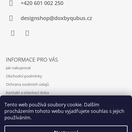
+420‭ 601 002 250
designshop@doxbyqubus.cz
Facebook
Instagram
INFORMACE PRO VÁS
Jak nakupovat
Obchodní podmínky
Ochrana osobních údajů
Kontakt a otevírací doba
Doprava a platba
Tento web používá soubory cookie. Dalším
O nás
procházením tohoto webu vyjadřujete souhlas s jejich
používáním.