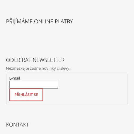
Z
Á
PŘIJÍMÁME ONLINE PLATBY
P
A
T
Í
ODEBÍRAT NEWSLETTER
Nezmeškejte žádné novinky či slevy!
E-mail
PŘIHLÁSIT SE
KONTAKT