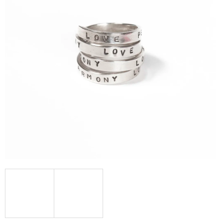
A
J
Í
T
?
HLEDAT
D
O
P
O
R
U
Č
U