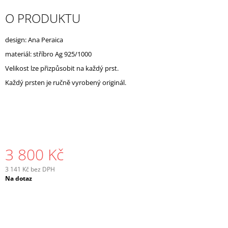
J
O PRODUKTU
E
M
E
design: Ana Peraica
materiál: stříbro Ag 925/1000
Velikost lze přizpůsobit na každý prst.
Každý prsten je ručně vyrobený originál.
3 800 Kč
3 141 Kč bez DPH
Měrná
Na dotaz
cena: