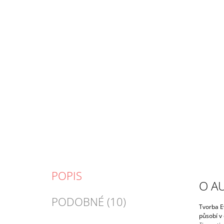
POPIS
O A
PODOBNÉ (10)
Tvorba E
působí v 