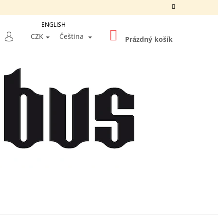
ENGLISH
NÁKUPNÍ
LEDAT
CZK
Čeština
KOŠÍK
Prázdný košík
PŘIHLÁŠENÍ