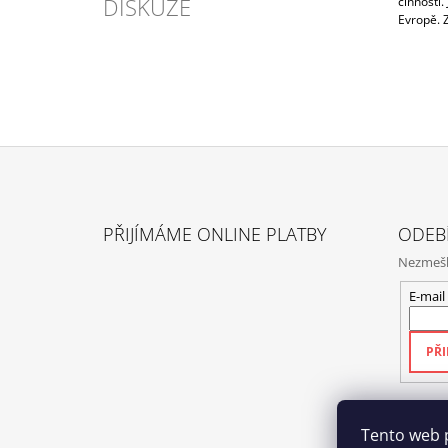
DISKUZE
činnosti.
Evropě.
Z
Á
PŘIJÍMÁME ONLINE PLATBY
ODEB
P
Nezmeške
A
T
E-mail
Í
PŘI
Tento web 