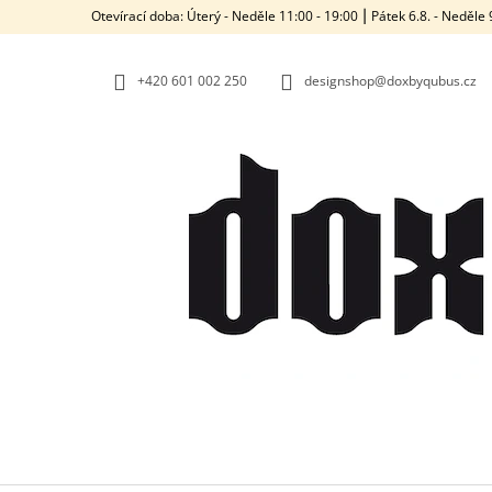
K
Přejít
Otevírací doba: Úterý - Neděle 11:00 - 19:00 ⎮ Pátek 6.8. - Neděl
na
O
ZPĚT
ZPĚT
obsah
DO
DO
Š
OBCHODU
OBCHODU
+420‭ 601 002 250
designshop@doxbyqubus.cz
Í
K