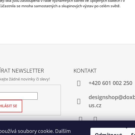
Její díla jsou zastoupena v řadě významných sbírek ve Spojených státech i v
Zúčastnila se mnoha samostatných a skupinových výstav po celém světě.
ÍRAT NEWSLETTER
KONTAKT
jte žádné novinky či slevy!
+420‭ 601 002 250
designshop@dox
us.cz
HLÁSIT SE
Facebook
Instagram
používá soubory cookie. Dalším