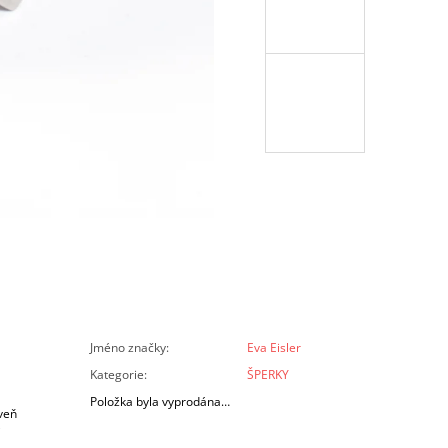
Jméno značky
:
Eva Eisler
Kategorie
:
ŠPERKY
Položka byla vyprodána…
veň
i