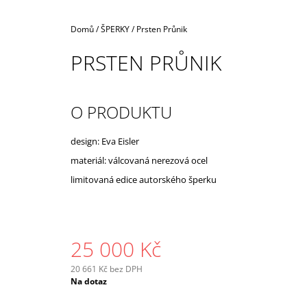
Domů
/
ŠPERKY
/
Prsten Průnik
PRSTEN PRŮNIK
O PRODUKTU
design: Eva Eisler
materiál: válcovaná nerezová ocel
limitovaná edice autorského šperku
25 000 Kč
20 661 Kč bez DPH
Měrná
Na dotaz
cena: