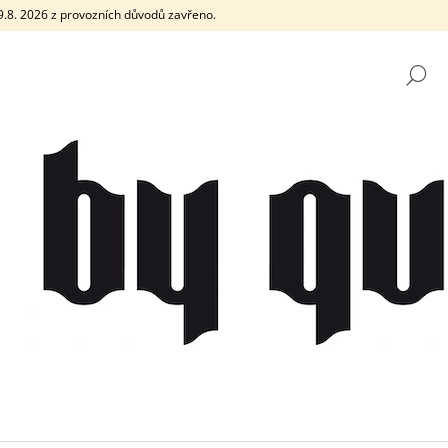
e 9.8. 2026 z provozních důvodů zavřeno.
H
CO POTŘEBUJETE NAJÍT?
HLEDAT
DOPORUČUJEME