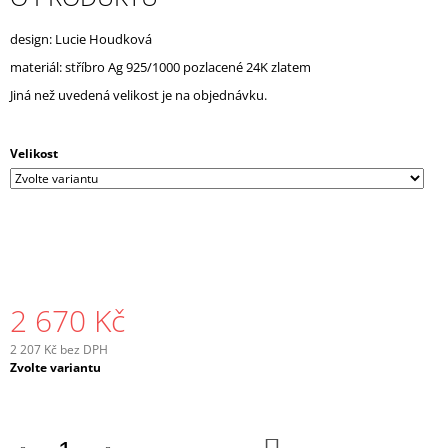
J
E
design: Lucie Houdková
M
materiál: stříbro Ag 925/1000 pozlacené 24K zlatem
E
Jiná než uvedená velikost je na objednávku.
Velikost
2 670 Kč
2 207 Kč bez DPH
Měrná
Zvolte variantu
cena:
DO