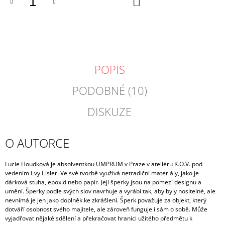
KOŠÍKU
POPIS
PODOBNÉ (10)
DISKUZE
O AUTORCE
Lucie Houdková je absolventkou UMPRUM v Praze v ateliéru K.O.V. pod
vedením Evy Eisler. Ve své tvorbě využívá netradiční materiály, jako je
dárková stuha, epoxid nebo papír. Její šperky jsou na pomezí designu a
umění.
Šperky podle svých slov navrhuje a vyrábí tak, aby byly nositelné, ale
nevnímá je jen jako doplněk ke zkrášlení. Šperk považuje za objekt, který
dotváří osobnost svého majitele, ale zároveň funguje i sám o sobě. Může
vyjadřovat nějaké sdělení a překračovat hranici užitého předmětu k