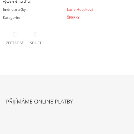
výtvarnému dílu.
Jméno značky
:
Lucie Houdková
Kategorie
:
ŠPERKY
ZEPTAT SE
SDÍLET
Z
Á
PŘIJÍMÁME ONLINE PLATBY
P
A
T
Í