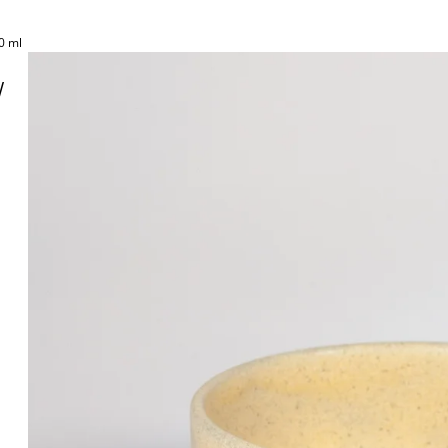
0 ml
W