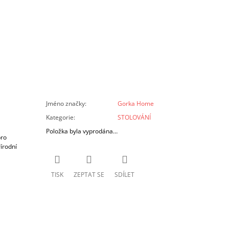
Jméno značky
:
Gorka Home
Kategorie
:
STOLOVÁNÍ
Položka byla vyprodána…
pro
írodní
TISK
ZEPTAT SE
SDÍLET