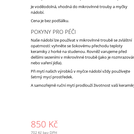
Je voděodolná, vhodná do mikrovlnné trouby a myčky
nádobí.
Cena je bez podšálku.
POKYNY PRO PÉČI
Naše nádobí lze používat v mikrovlnné troubě se zvláštní
opatrností: vyhněte se šokovému přechodu teploty
keramiky z horké na studenou. Rovněž varujeme před
delšími sezeními v mikrovlnné troubě (jako je rozmrazová
nebo vaření jídla).
Při mytí našich výrobků v myčce nádobí vždy používejte
šetrný mycí prostředek.
A samozřejmě ruční mytí prodlouží životnost vaší keramik
850 Kč
702 Kč bez DPH