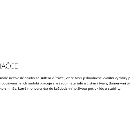
NAČCE
malé nezávislé studio se sídlem v Praze, které tvoří jednoduché kvalitní výrobky 
používání. Jejich nádobí pracuje s krásou materiálů a čistými tvary, tlumenými př
olem nás, které mohou vnést do každodenního života pocit klidu a stability.