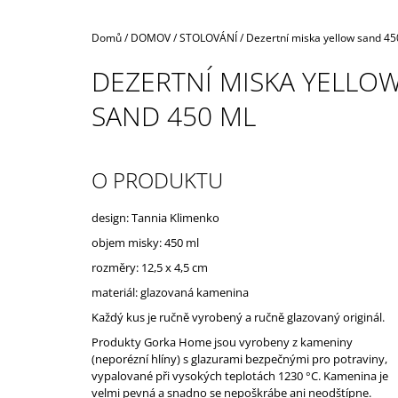
Domů
/
DOMOV
/
STOLOVÁNÍ
/
Dezertní miska yellow sand 45
DEZERTNÍ MISKA YELLO
SAND 450 ML
O PRODUKTU
design: Tannia Klimenko
objem misky: 450 ml
rozměry: 12,5 x 4,5 cm
materiál: glazovaná kamenina
Každý kus je ručně vyrobený a ručně glazovaný originál.
Produkty Gorka Home jsou vyrobeny z kameniny
(neporézní hlíny) s glazurami bezpečnými pro potraviny,
vypalované při vysokých teplotách 1230 °C. Kamenina je
velmi pevná a snadno se nepoškrábe ani neodštípne.