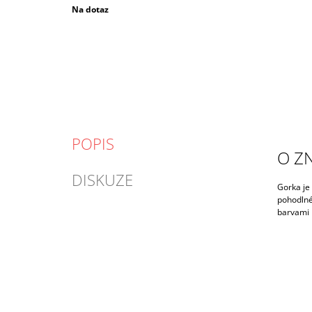
Měrná
Na dotaz
cena:
POPIS
O Z
DISKUZE
Gorka je 
pohodlné 
barvami k