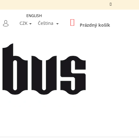
ENGLISH
NÁKUPNÍ
LEDAT
CZK
Čeština
KOŠÍK
Prázdný košík
PŘIHLÁŠENÍ