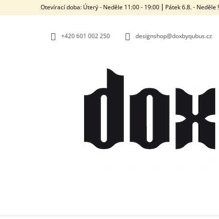
K
Přejít
Otevírací doba: Úterý - Neděle 11:00 - 19:00 ⎮ Pátek 6.8. - Neděl
na
O
ZPĚT
ZPĚT
obsah
DO
DO
Š
OBCHODU
OBCHODU
+420‭ 601 002 250
designshop@doxbyqubus.cz
Í
K