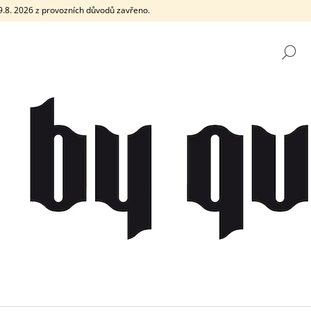
e 9.8. 2026 z provozních důvodů zavřeno.
H
CO POTŘEBUJETE NAJÍT?
HLEDAT
DOPORUČUJEME