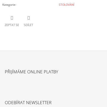
Kategorie
:
STOLOVÁNÍ
ZEPTAT SE
SDÍLET
Z
Á
PŘIJÍMÁME ONLINE PLATBY
P
A
T
Í
ODEBÍRAT NEWSLETTER