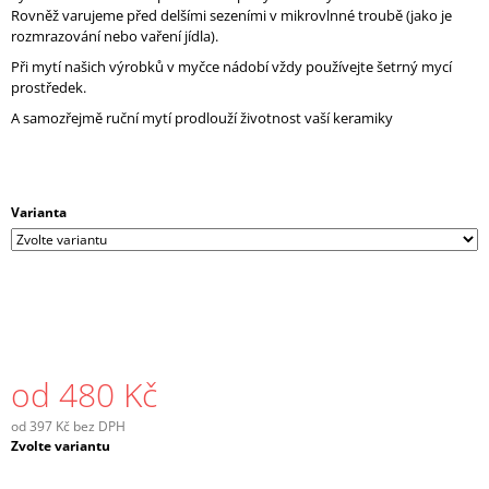
Rovněž varujeme před delšími sezeními v mikrovlnné troubě (jako je
rozmrazování nebo vaření jídla).
Při mytí našich výrobků v myčce nádobí vždy používejte šetrný mycí
prostředek.
A samozřejmě ruční mytí prodlouží životnost vaší keramiky
Varianta
od
480 Kč
od
397 Kč
bez DPH
Měrná
Zvolte variantu
cena: