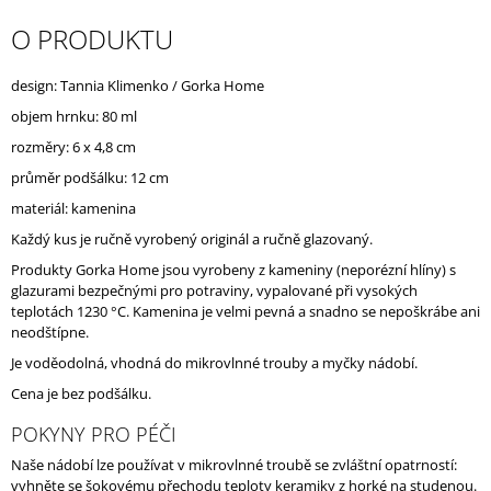
J
O PRODUKTU
E
M
E
design: Tannia Klimenko / Gorka Home
objem hrnku: 80 ml
rozměry: 6 x 4,8 cm
průměr podšálku: 12 cm
materiál: kamenina
Každý kus je ručně vyrobený originál a ručně glazovaný.
Produkty Gorka Home jsou vyrobeny z kameniny (neporézní hlíny) s
glazurami bezpečnými pro potraviny, vypalované při vysokých
teplotách 1230 °C. Kamenina je velmi pevná a snadno se nepoškrábe ani
neodštípne.
Je voděodolná, vhodná do mikrovlnné trouby a myčky nádobí.
Cena je bez podšálku.
POKYNY PRO PÉČI
Naše nádobí lze používat v mikrovlnné troubě se zvláštní opatrností:
vyhněte se šokovému přechodu teploty keramiky z horké na studenou.