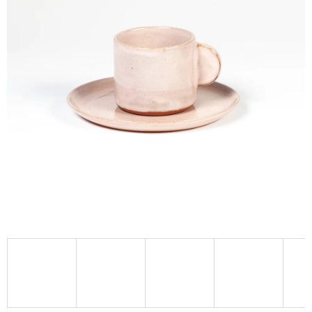
A
J
Í
T
?
HLEDAT
D
O
P
O
R
U
Č
U