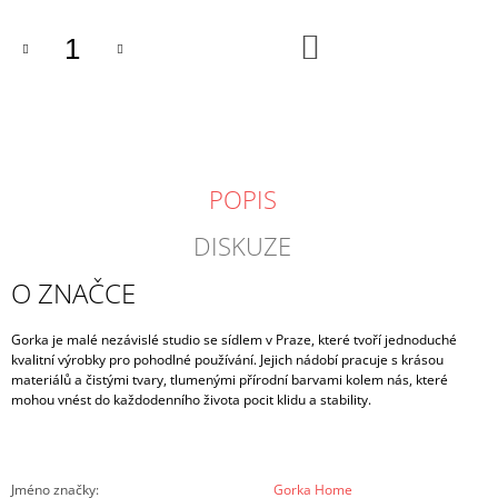
DO
KOŠÍKU
POPIS
DISKUZE
O ZNAČCE
Gorka je malé nezávislé studio se sídlem v Praze, které tvoří jednoduché
kvalitní výrobky pro pohodlné používání. Jejich nádobí pracuje s krásou
materiálů a čistými tvary, tlumenými přírodní barvami kolem nás, které
mohou vnést do každodenního života pocit klidu a stability.
Jméno značky
:
Gorka Home