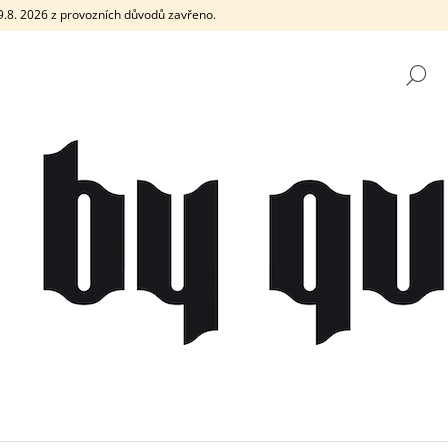
e 9.8. 2026 z provozních důvodů zavřeno.
H
CO POTŘEBUJETE NAJÍT?
HLEDAT
DOPORUČUJEME