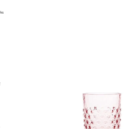
 ks
í
v