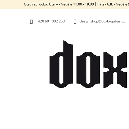
K
Přejít
Otevírací doba: Úterý - Neděle 11:00 - 19:00 ⎮ Pátek 6.8. - Neděl
na
O
ZPĚT
ZPĚT
obsah
DO
DO
Š
OBCHODU
OBCHODU
+420‭ 601 002 250
designshop@doxbyqubus.cz
Í
K