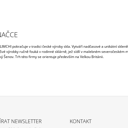
NAČCE
LIMCHI pokračuje v tradici české výroby skla. Vytváří nadčasové a unikátní sklen
 Své výrobky ručně fouká v rodinné sklárně, jež sídlí v malebném severočeském 
 Šenov. Trh této firmy se orientuje především na Velkou Británii.
ÍRAT NEWSLETTER
KONTAKT