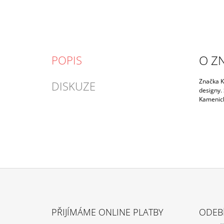
O Z
POPIS
Značka K
DISKUZE
designy.
Kamenický
Z
Á
PŘIJÍMÁME ONLINE PLATBY
ODEB
P