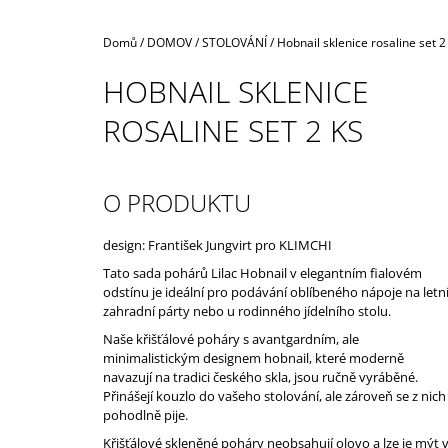
Domů
/
DOMOV
/
STOLOVÁNÍ
/
Hobnail sklenice rosaline set 2
HOBNAIL SKLENICE
ROSALINE SET 2 KS
O PRODUKTU
design: František Jungvirt pro KLIMCHI
Tato sada pohárů Lilac Hobnail v elegantním fialovém
odstínu je ideální pro podávání oblíbeného nápoje na letn
zahradní párty nebo u rodinného jídelního stolu.
Naše křišťálové poháry s avantgardním, ale
minimalistickým designem hobnail, které moderně
navazují na tradici českého skla, jsou ručně vyráběné.
Přinášejí kouzlo do vašeho stolování, ale zároveň se z nich
pohodlně pije.
Křišťálové skleněné poháry neobsahují olovo a lze je mýt 