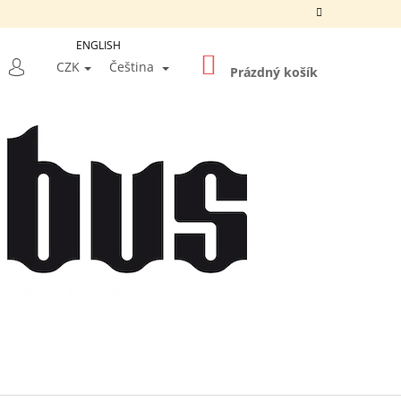
ENGLISH
NÁKUPNÍ
LEDAT
CZK
Čeština
KOŠÍK
Prázdný košík
PŘIHLÁŠENÍ