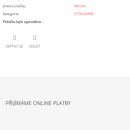
Jméno značky
:
Klimchi
Kategorie
:
STOLOVÁNÍ
Položka byla vyprodána…
ZEPTAT SE
SDÍLET
Z
Á
PŘIJÍMÁME ONLINE PLATBY
P
A
T