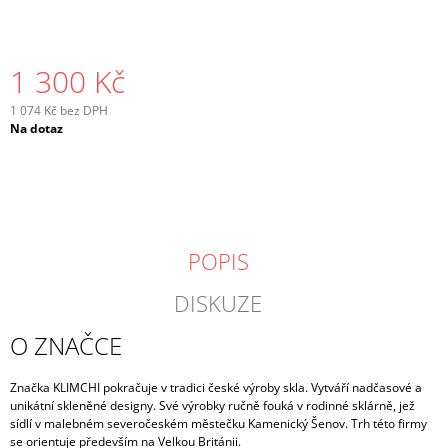
1 300 Kč
1 074 Kč bez DPH
Měrná
Na dotaz
cena:
POPIS
DISKUZE
O ZNAČCE
Značka KLIMCHI pokračuje v tradici české výroby skla. Vytváří nadčasové a
unikátní skleněné designy. Své výrobky ručně fouká v rodinné sklárně, jež
sídlí v malebném severočeském městečku Kamenický Šenov. Trh této firmy
se orientuje především na Velkou Británii.