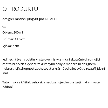
J
O PRODUKTU
E
M
E
design: František Jungvirt pro KLIMCHI
Objem: 200 ml
Průměr: 11.5 cm
Výška: 7 cm
Jedinečný tvar a odstín křišťálové misky z ní činí skutečně ohromující
centrální prvek s vysoce zakřivenými boky a moderním designem
hobnail. Její schopnost zachycovat a krásně odrážet světlo rozzáří jídelní
stůl.
Tato miska z křišťálového skla neobsahuje olovo a lze ji mýt v myčce
nádobí.