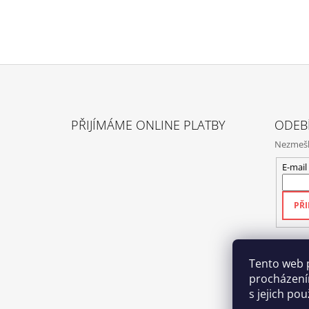
Z
Á
PŘIJÍMÁME ONLINE PLATBY
ODEB
P
Nezmeške
A
T
E-mail
Í
PŘI
Tento web 
procházení
s jejich po