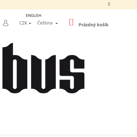
ENGLISH
NÁKUPNÍ
LEDAT
CZK
Čeština
KOŠÍK
Prázdný košík
PŘIHLÁŠENÍ