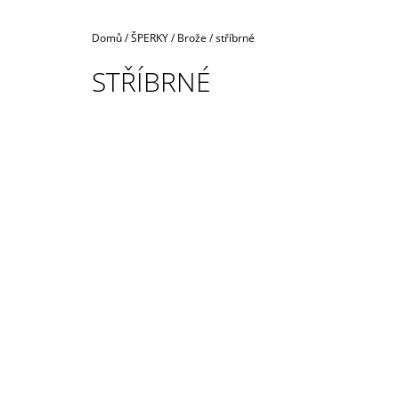
Domů
/
ŠPERKY
/
Brože
/
stříbrné
STŘÍBRNÉ