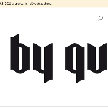
e 9.8. 2026 z provozních důvodů zavřeno.
H
CO POTŘEBUJETE NAJÍT?
HLEDAT
DOPORUČUJEME