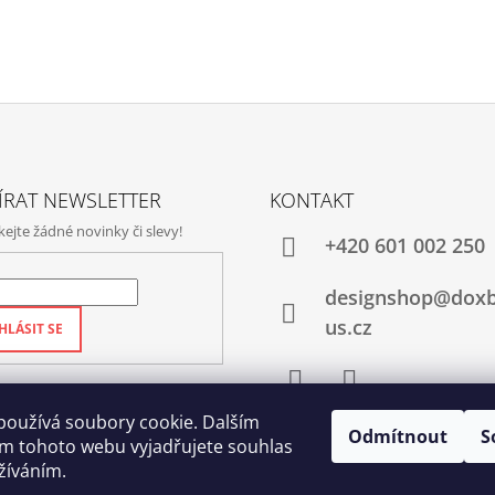
ÍRAT NEWSLETTER
KONTAKT
jte žádné novinky či slevy!
+420‭ 601 002 250
designshop@dox
us.cz
HLÁSIT SE
Facebook
Instagram
používá soubory cookie. Dalším
Odmítnout
S
m tohoto webu vyjadřujete souhlas
užíváním.
Qubus
DoxByQubus