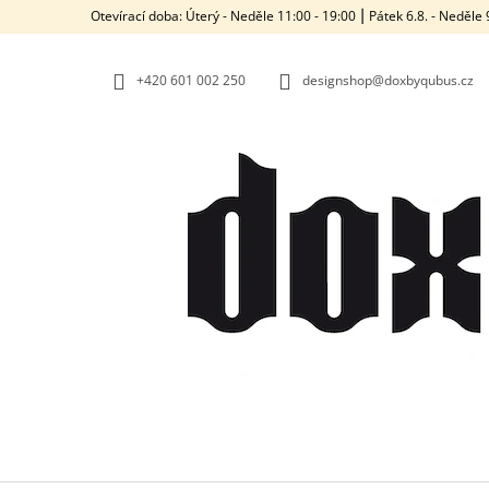
K
Přejít
Otevírací doba: Úterý - Neděle 11:00 - 19:00 ⎮ Pátek 6.8. - Neděl
na
O
ZPĚT
ZPĚT
obsah
DO
DO
Š
OBCHODU
OBCHODU
+420‭ 601 002 250
designshop@doxbyqubus.cz
Í
K