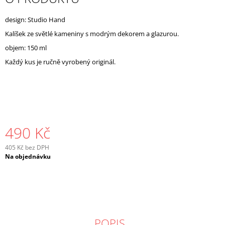
J
E
design: Studio Hand
M
Kalíšek ze světlé kameniny s modrým dekorem a glazurou.
E
objem: 150 ml
Každý kus je ručně vyrobený originál.
490 Kč
405 Kč bez DPH
Měrná
Na objednávku
cena:
POPIS