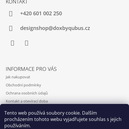
KONTAKT
+420‭ 601 002 250
designshop@doxbyqubus.cz
Facebook
Instagram
INFORMACE PRO VÁS
Jak nakupovat
Obchodní podmínky
Ochrana osobních údajů
Kontakt a otevírací doba
Doprava a platba
Tento web používá soubory cookie. Dalším
O nás
procházením tohoto webu vyjadřujete souhlas s jejich
používáním.