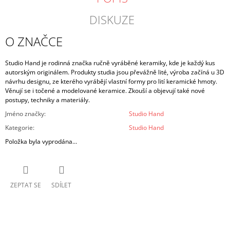
DISKUZE
O ZNAČCE
Studio Hand je rodinná značka ručně vyráběné keramiky, kde je každý kus
autorským originálem. Produkty studia jsou převážně lité, výroba začíná u 3D
návrhu designu, ze kterého vyrábějí vlastní formy pro lití keramické hmoty.
Věnují se i točené a modelované keramice. Zkouší a objevují také nové
postupy, techniky a materiály.
Jméno značky
:
Studio Hand
Kategorie
:
Studio Hand
Položka byla vyprodána…
ZEPTAT SE
SDÍLET