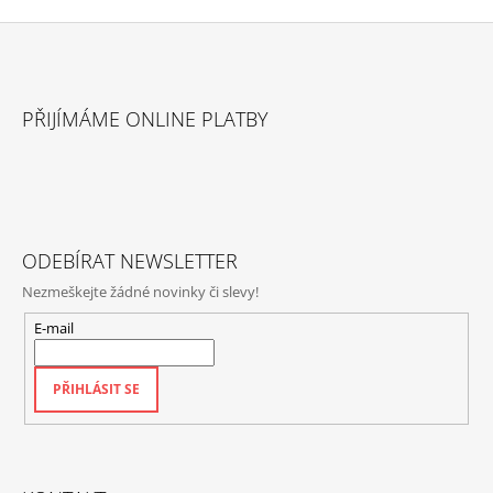
Z
Á
PŘIJÍMÁME ONLINE PLATBY
P
A
T
Í
ODEBÍRAT NEWSLETTER
Nezmeškejte žádné novinky či slevy!
E-mail
PŘIHLÁSIT SE