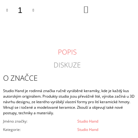
DO
KOŠÍKU
POPIS
DISKUZE
O ZNAČCE
Studio Hand je rodinná značka ručně vyráběné keramiky, kde je každý kus
autorským originálem. Produkty studia jsou převážně lité, výroba začíná u 3D
návrhu designu, ze kterého vyrábějí vlastní formy pro lití keramické hmoty.
Věnují se i točené a modelované keramice. Zkouší a objevují také nové
postupy, techniky a materiály.
Jméno značky
:
Studio Hand
Kategorie
:
Studio Hand