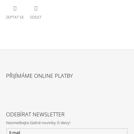
ZEPTAT SE
SDÍLET
Z
Á
PŘIJÍMÁME ONLINE PLATBY
P
A
T
Í
ODEBÍRAT NEWSLETTER
Nezmeškejte žádné novinky či slevy!
E-mail