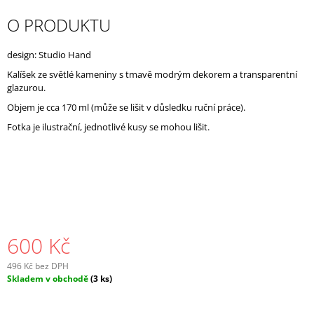
J
O PRODUKTU
E
M
E
design: Studio Hand
Kalíšek ze světlé kameniny s tmavě modrým dekorem a transparentní
glazurou.
Objem je cca 170 ml (může se lišit v důsledku ruční práce).
Fotka je ilustrační, jednotlivé kusy se mohou lišit.
600 Kč
496 Kč bez DPH
Měrná
Skladem v obchodě
(3 ks)
cena: