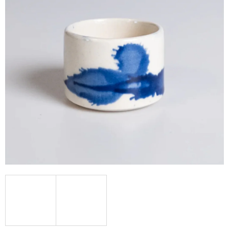
A
J
Í
T
?
HLEDAT
D
O
P
O
R
U
Č
U