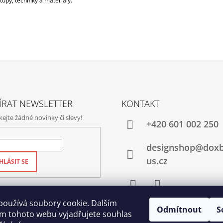
upy, techniky a materiály.
ÍRAT NEWSLETTER
KONTAKT
jte žádné novinky či slevy!
+420‭ 601 002 250
designshop@dox
us.cz
HLÁSIT SE
Facebook
Instagram
používá soubory cookie. Dalším
Odmítnout
S
m tohoto webu vyjadřujete souhlas