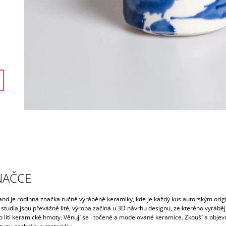
NAČCE
and je rodinná značka ručně vyráběné keramiky, kde je každý kus autorským orig
studia jsou převážně lité, výroba začíná u 3D návrhu designu, ze kterého vyrábějí
 lití keramické hmoty. Věnují se i točené a modelované keramice. Zkouší a objevu