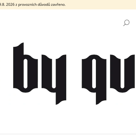
e 9.8. 2026 z provozních důvodů zavřeno.
H
CO POTŘEBUJETE NAJÍT?
HLEDAT
DOPORUČUJEME