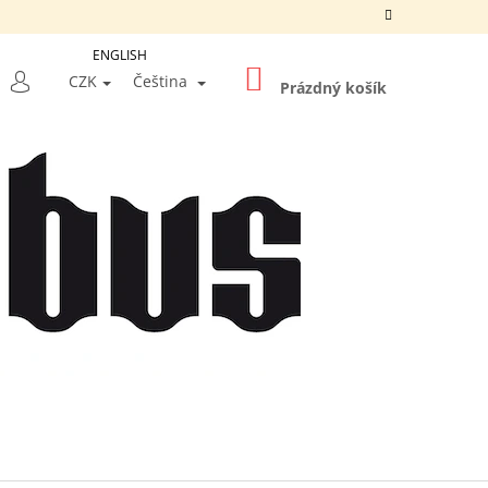
ENGLISH
NÁKUPNÍ
LEDAT
CZK
Čeština
KOŠÍK
Prázdný košík
PŘIHLÁŠENÍ