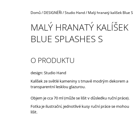
Domů
/
DESIGNÉŘI
/
Studio Hand
/
Malý hranatý kalíšek Blue 
MALÝ HRANATÝ KALÍŠEK
BLUE SPLASHES S
O PRODUKTU
design: Studio Hand
Kalíšek ze světlé kameniny s tmavě modrým dekorem a
transparentní lesklou glazurou.
Objem je cca 70 ml (může se lišit v důsledku ruční práce).
Fotka je ilustrační, jednotlivé kusy ruční práce se mohou
lišit.