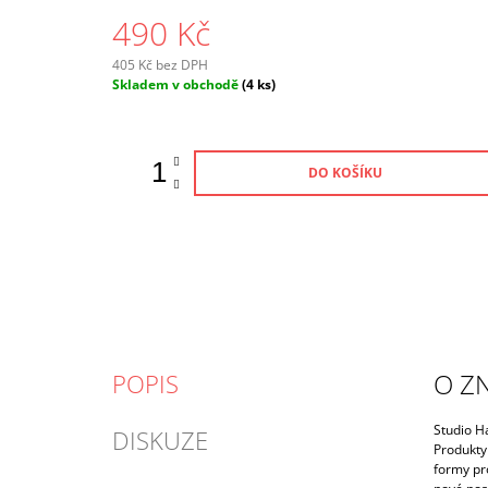
490 Kč
405 Kč bez DPH
Měrná
Skladem v obchodě
(4 ks)
cena:
DO KOŠÍKU
O Z
POPIS
Studio H
DISKUZE
Produkty 
formy pro