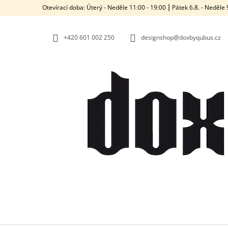
K
Přejít
Otevírací doba: Úterý - Neděle 11:00 - 19:00 ⎮ Pátek 6.8. - Neděl
na
O
ZPĚT
ZPĚT
obsah
DO
DO
Š
OBCHODU
OBCHODU
+420‭ 601 002 250
designshop@doxbyqubus.cz
Í
K