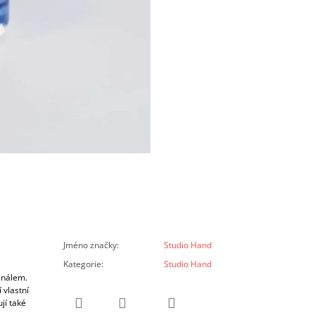
Jméno značky
:
Studio Hand
Kategorie
:
Studio Hand
inálem.
 vlastní
jí také