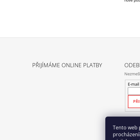
nové post
Z
Á
PŘIJÍMÁME ONLINE PLATBY
ODEB
P
Nezmeške
A
T
E-mail
Í
PŘI
Tento web 
procházení