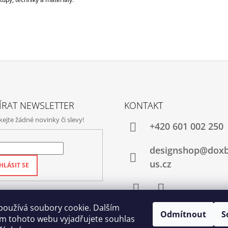
ÍRAT NEWSLETTER
KONTAKT
jte žádné novinky či slevy!
+420‭ 601 002 250
designshop@dox
us.cz
HLÁSIT SE
Facebook
Instagram
používá soubory cookie. Dalším
Odmítnout
S
m tohoto webu vyjadřujete souhlas