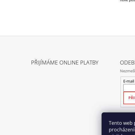
Z
Á
PŘIJÍMÁME ONLINE PLATBY
ODEB
P
Nezmeške
A
T
E-mail
Í
PŘI
Tento web 
procházení