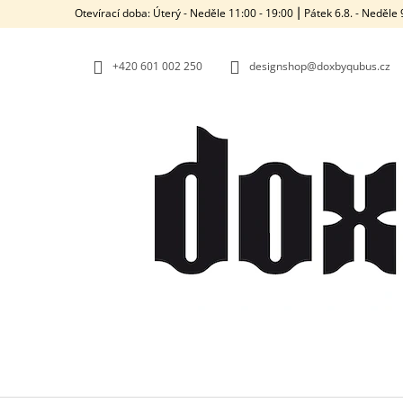
K
Přejít
Otevírací doba: Úterý - Neděle 11:00 - 19:00 ⎮ Pátek 6.8. - Neděl
na
O
ZPĚT
ZPĚT
obsah
DO
DO
Š
OBCHODU
OBCHODU
+420‭ 601 002 250
designshop@doxbyqubus.cz
Í
K