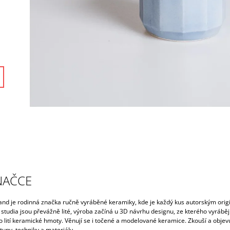
NAČCE
and je rodinná značka ručně vyráběné keramiky, kde je každý kus autorským orig
studia jsou převážně lité, výroba začíná u 3D návrhu designu, ze kterého vyrábějí
 lití keramické hmoty. Věnují se i točené a modelované keramice. Zkouší a objevu
upy, techniky a materiály.