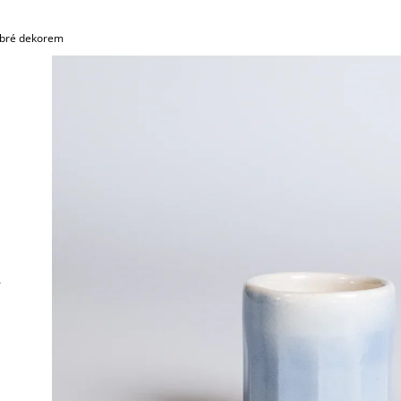
mbré dekorem
.