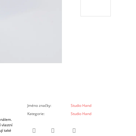
Jméno značky
:
Studio Hand
Kategorie
:
Studio Hand
inálem.
 vlastní
jí také