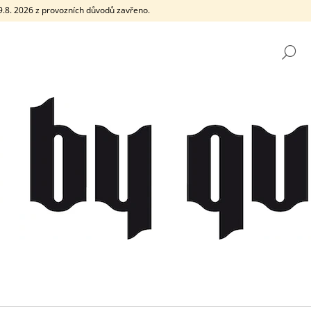
e 9.8. 2026 z provozních důvodů zavřeno.
H
CO POTŘEBUJETE NAJÍT?
HLEDAT
DOPORUČUJEME