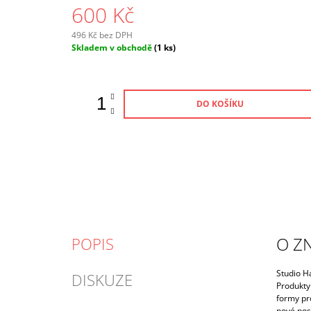
600 Kč
496 Kč bez DPH
Měrná
Skladem v obchodě
(1 ks)
cena:
DO KOŠÍKU
O Z
POPIS
Studio H
DISKUZE
Produkty 
formy pro
nové post