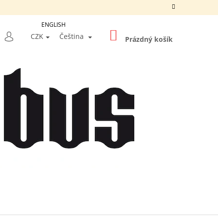
ENGLISH
NÁKUPNÍ
LEDAT
CZK
Čeština
KOŠÍK
Prázdný košík
PŘIHLÁŠENÍ