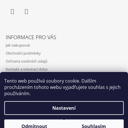
Facebook
Instagram
INFORMACE PRO VÁS
Jak nakupovat
Obchodní podmínky
Ochrana osobních údajů
Kontakt a otevírací doba
Doprava a platba
Tento web používá soubory cookie. Dalším
O nás
procházením tohoto webu vyjadřujete souhlas s jejich
používáním.
Nastavení
Qubus
DoxByQubus
© 2026 DOX BY QUBUS. Všechna práva
Vytvořil Shoptet
Otevírací doba: Úterý - Neděle 11:00 - 19:00 ⎮ Pátek 6.8. - Neděle
Odmítnout
Souhlasím
vyhrazena.