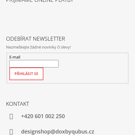
P
A
T
Í
ODEBÍRAT NEWSLETTER
Nezmeškejte žádné novinky či slevy!
E-mail
PŘIHLÁSIT SE
KONTAKT
+420‭ 601 002 250
designshop@doxbyqubus.cz