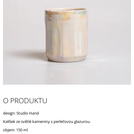
A
J
Í
T
?
HLEDAT
D
O PRODUKTU
O
P
O
design: Studio Hand
R
Kalíšek ze světlé kameniny s perleťovou glazurou.
U
Č
objem: 150 ml
U