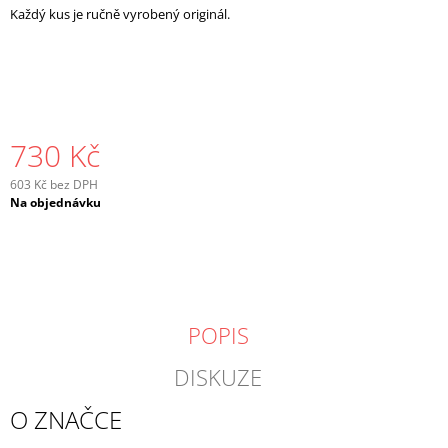
Každý kus je ručně vyrobený originál.
J
E
M
E
730 Kč
603 Kč bez DPH
Měrná
Na objednávku
cena:
POPIS
DISKUZE
O ZNAČCE