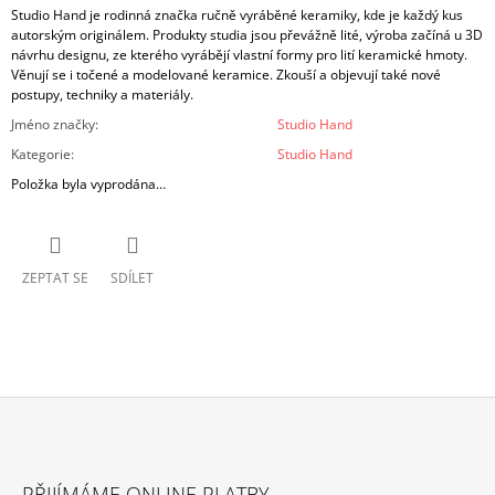
Studio Hand je rodinná značka ručně vyráběné keramiky, kde je každý kus
autorským originálem. Produkty studia jsou převážně lité, výroba začíná u 3D
návrhu designu, ze kterého vyrábějí vlastní formy pro lití keramické hmoty.
Věnují se i točené a modelované keramice. Zkouší a objevují také nové
postupy, techniky a materiály.
Jméno značky
:
Studio Hand
Kategorie
:
Studio Hand
Položka byla vyprodána…
ZEPTAT SE
SDÍLET
Z
Á
PŘIJÍMÁME ONLINE PLATBY