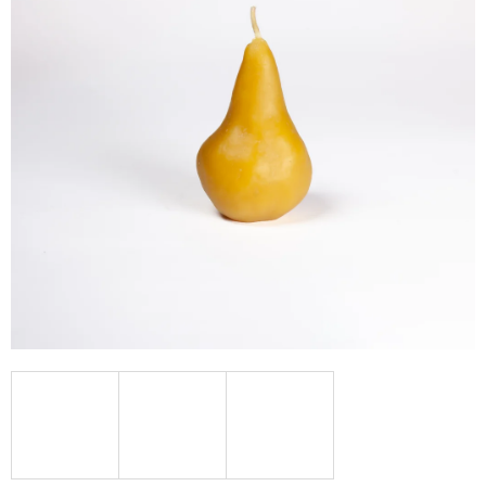
A
J
Í
T
?
HLEDAT
D
O
P
O
R
U
Č
U