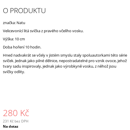
J
O PRODUKTU
E
M
E
značka: Natu
Velicevonící litá svíčka z pravého včelího vosku.
Výška: 10 cm
Doba hoření 10 hodin.
Hned nadvakrát se včely v jistém smyslu staly spoluautorkami této série
svíček. Jednak jako pilné dělnice, nepostradatelné pro vznik ovoce, jehož
tvary sadu inspirovaly, jednak jako výrobkyně vosku, z něhož jsou
svíčky odlity.
280 Kč
231 Kč bez DPH
Měrná
Na dotaz