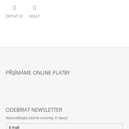
ZEPTAT SE
SDÍLET
Z
Á
PŘIJÍMÁME ONLINE PLATBY
P
A
T
Í
ODEBÍRAT NEWSLETTER
Nezmeškejte žádné novinky či slevy!
E-mail