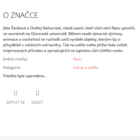
O ZNAČCE
Jitka Šenková a Ondřej Nahorniak, mladí autoři, kteří včelí sérii Natu vytvořili,
se seznámili na Ostravské univerzitě. Během studií výtvarné výchovy,
animace a sochařství se rozhodli začít vyrábět objekty, kterými by si
přivydělali v začátcích své kariéry. Tak na světlo světa přišla řada svíček
inspirovaných přírodou a vyznačujících se typickou vůní včelího vosku.
Jméno značky
:
Natu
Kategorie
:
svícny a svíčky
Položka byla vyprodána…
ZEPTAT SE
SDÍLET