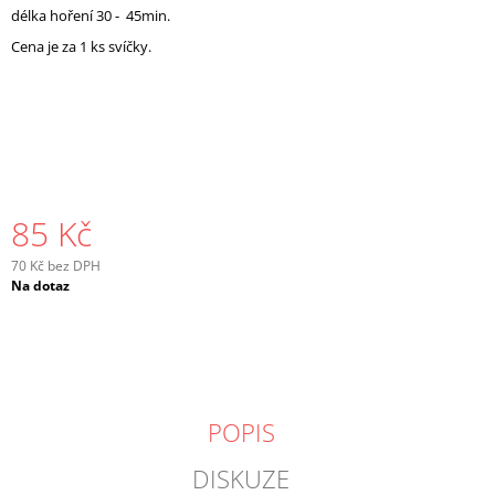
délka hoření 30 - 45min.
J
E
Cena je za 1 ks svíčky.
M
E
85 Kč
70 Kč bez DPH
Měrná
Na dotaz
cena:
POPIS
DISKUZE