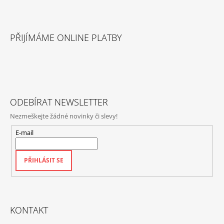
Z
Á
PŘIJÍMÁME ONLINE PLATBY
P
A
T
Í
ODEBÍRAT NEWSLETTER
Nezmeškejte žádné novinky či slevy!
E-mail
PŘIHLÁSIT SE
KONTAKT