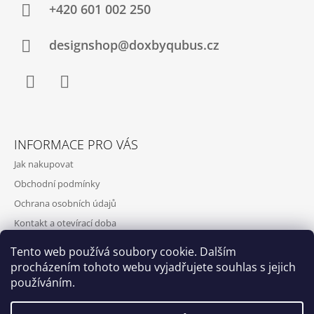
+420‭ 601 002 250
designshop@doxbyqubus.cz
Facebook
Instagram
INFORMACE PRO VÁS
Jak nakupovat
Obchodní podmínky
Ochrana osobních údajů
Kontakt a otevírací doba
Doprava a platba
Tento web používá soubory cookie. Dalším
O nás
procházením tohoto webu vyjadřujete souhlas s jejich
používáním.