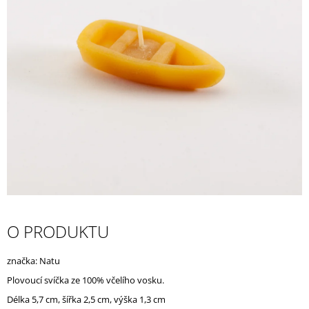
A
J
Í
T
?
HLEDAT
D
O PRODUKTU
O
P
O
značka: Natu
R
Plovoucí svíčka ze 100% včelího vosku.
U
Č
Délka 5,7 cm, šířka 2,5 cm, výška 1,3 cm
U