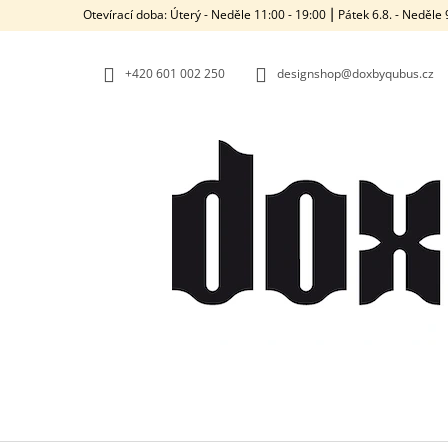
K
Přejít
Otevírací doba: Úterý - Neděle 11:00 - 19:00 ⎮ Pátek 6.8. - Neděl
na
O
ZPĚT
ZPĚT
obsah
DO
DO
Š
OBCHODU
OBCHODU
+420‭ 601 002 250
designshop@doxbyqubus.cz
Í
K