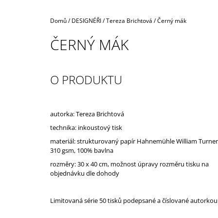
Domů
/
DESIGNÉŘI
/
Tereza Brichtová
/
Černý mák
ČERNÝ MÁK
O PRODUKTU
autorka: Tereza Brichtová
technika: inkoustový tisk
materiál: strukturovaný papír Hahnemühle William Turner
310 gsm, 100% bavlna
rozměry:
30 x 40 cm, možnost úpravy rozměru tisku na
objednávku dle dohody
Limitovaná série 50 tisků podepsané a číslované autorkou