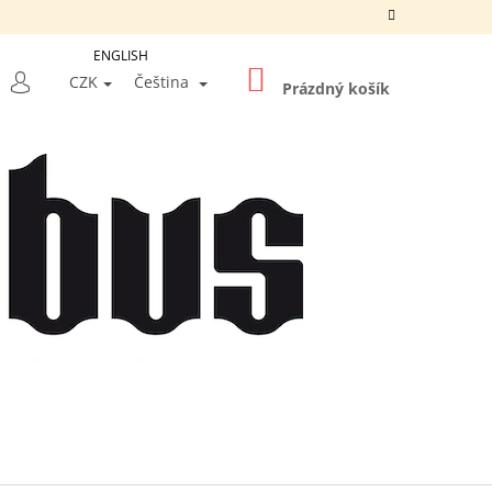
ENGLISH
NÁKUPNÍ
LEDAT
CZK
Čeština
KOŠÍK
Prázdný košík
PŘIHLÁŠENÍ