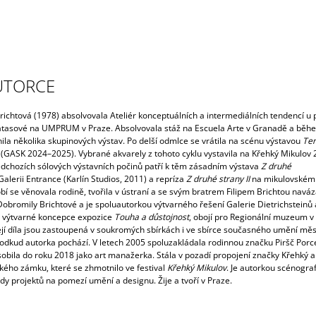
UTORCE
richtová
(1978) absolvovala Ateliér konceptuálních a intermediálních tendencí u p
tasové na UMPRUM v Praze. Absolvovala stáž na Escuela Arte v Granadě a běhe
ila několika skupinových výstav. Po delší odmlce se vrátila na scénu výstavou
Ter
(GASK 2024–2025). Vybrané akvarely z tohoto cyklu vystavila na Křehký Mikulov 
ředchozích sólových výstavních počinů patří k těm zásadním výstava
Z druhé
Galerii Entrance (Karlín Studios, 2011) a repríza
Z druhé strany II
na mikulovském
í se věnovala rodině, tvořila v ústraní a se svým bratrem Filipem Brichtou naváz
obromily Brichtové a je spoluautorkou výtvarného řešení Galerie Dietrichsteinů 
 výtvarné koncepce expozice
Touha a důstojnost
, obojí pro Regionální muzeum v
Její díla jsou zastoupená v soukromých sbírkách i ve sbírce současného umění mě
 odkud autorka pochází. V letech 2005 spoluzakládala rodinnou značku Piršč Porce
sobila do roku 2018 jako art manažerka. Stála v pozadí propojení značky Křehký a
kého zámku, které se zhmotnilo ve festival
Křehký Mikulov
. Je autorkou scénogra
dy projektů na pomezí umění a designu. Žije a tvoří v Praze.