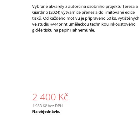
Vybrané akvarely z autorčina osobního projektu Tereza a
Giardino (2024) výtvarnice přenesla do limitované edice
tisků. Od každého motivu je připraveno 50 ks, vytištěných
ve studiu @44print uměleckou technikou inkoustového
giclée tisku na papír Hahnemühle.
2 400 Kč
1 983 Kč bez DPH
Měrná
Na objednávku
cena: