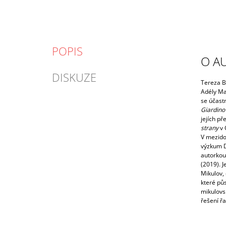
POPIS
O A
DISKUZE
Tereza B
Adély Ma
se účastn
Giardino
jejích p
strany
v 
V mezidob
výzkum D
autorkou
(2019). 
Mikulov,
které pů
mikulovs
řešení řa