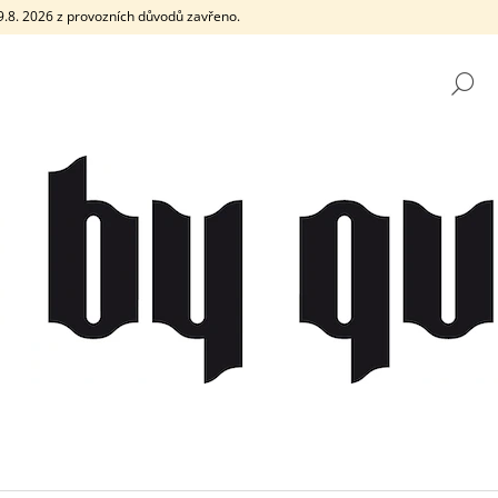
e 9.8. 2026 z provozních důvodů zavřeno.
H
CO POTŘEBUJETE NAJÍT?
HLEDAT
DOPORUČUJEME