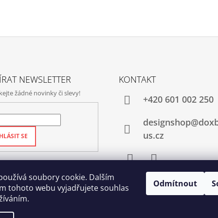
ÍRAT NEWSLETTER
KONTAKT
jte žádné novinky či slevy!
+420‭ 601 002 250
designshop@dox
us.cz
HLÁSIT SE
Facebook
Instagram
používá soubory cookie. Dalším
Odmítnout
S
m tohoto webu vyjadřujete souhlas
užíváním.
Qubus
DoxByQubus