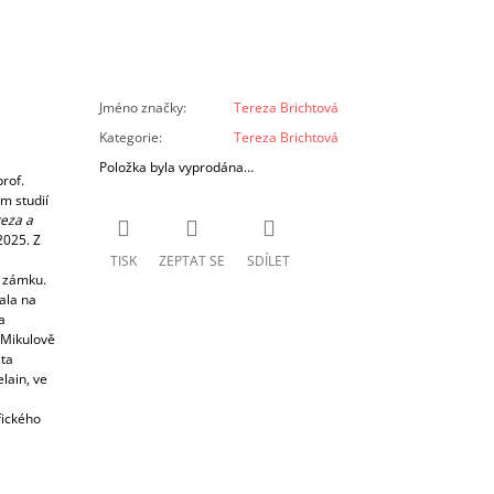
Jméno značky
:
Tereza Brichtová
Kategorie
:
Tereza Brichtová
Položka byla vyprodána…
rof.
m studií
eza a
2025. Z
TISK
ZEPTAT SE
SDÍLET
 zámku.
ala na
a
 Mikulově
sta
lain, ve
fického