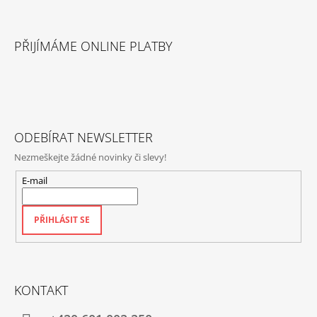
Z
Á
PŘIJÍMÁME ONLINE PLATBY
P
A
T
Í
ODEBÍRAT NEWSLETTER
Nezmeškejte žádné novinky či slevy!
E-mail
PŘIHLÁSIT SE
KONTAKT