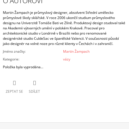
O AUTOROVI
Martin Žampach je průmyslový designer, absolvent Střední umělecko
průmyslové školy sklářské. V roce 2006 ukončil studium průmyslového
designu na Univerzitě Tomáše Bati ve Zlíně. Produktový design studoval také
na Akademii výtvarných umění v polském Krakově. Pracoval pro
architektonické studio v Londrině v Brazílii nebo pro renomované
designérské studio CuldeSac ve španělské Valencii. V současnosti působí
jako designér na volné noze pro různé klienty v Čechách i v zahraničí.
Jméno značky
:
Martin Žampach
Kategorie
:
vázy
Položka byla vyprodána…
ZEPTAT SE
SDÍLET