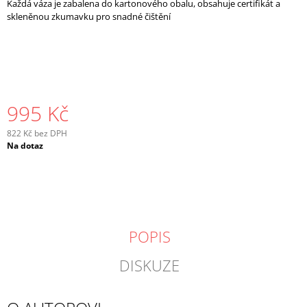
Každá váza je zabalena do kartonového obalu, obsahuje certifikát a
J
skleněnou zkumavku pro snadné čištění
E
M
E
995 Kč
822 Kč bez DPH
Měrná
Na dotaz
cena:
POPIS
DISKUZE