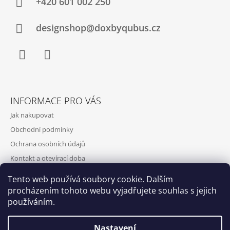
+420‭ 601 002 250
designshop@doxbyqubus.cz
Facebook
Instagram
INFORMACE PRO VÁS
Jak nakupovat
Obchodní podmínky
Ochrana osobních údajů
Kontakt a otevírací doba
Doprava a platba
Tento web používá soubory cookie. Dalším
O nás
procházením tohoto webu vyjadřujete souhlas s jejich
používáním.
Nastavení