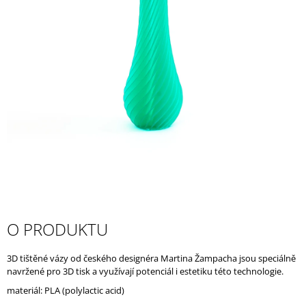
A
J
Í
T
?
HLEDAT
D
O PRODUKTU
O
P
O
3D tištěné vázy od českého designéra Martina Žampacha jsou speciálně
R
navržené pro 3D tisk a využívají potenciál i estetiku této technologie.
U
materiál: PLA (polylactic acid)
Č
U