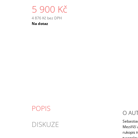
5 900 Kč
4 876 Kč bez DPH
Měrná
Na dotaz
cena:
POPIS
O AU
Sebastia
DISKUZE
Meziříčí
rukopis 
tvaroslo