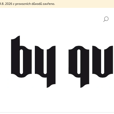
e 9.8. 2026 z provozních důvodů zavřeno.
H
CO POTŘEBUJETE NAJÍT?
HLEDAT
DOPORUČUJEME