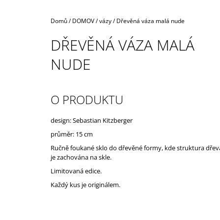
Domů
/
DOMOV
/
vázy
/
Dřevěná váza malá nude
DŘEVĚNÁ VÁZA MALÁ
NUDE
O PRODUKTU
design: Sebastian Kitzberger
průměr: 15 cm
Ručně foukané sklo do dřevěné formy, kde struktura dřev
je zachována na skle.
Limitovaná edice.
Každý kus je originálem.