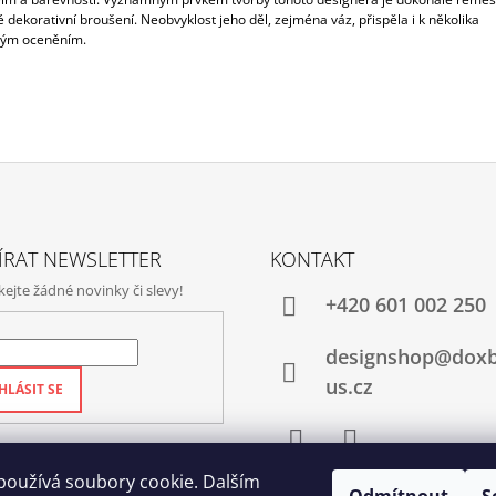
 dekorativní broušení. Neobvyklost jeho děl, zejména váz, přispěla i k několika
ým oceněním.
ÍRAT NEWSLETTER
KONTAKT
jte žádné novinky či slevy!
+420‭ 601 002 250
designshop@dox
us.cz
HLÁSIT SE
Facebook
Instagram
používá soubory cookie. Dalším