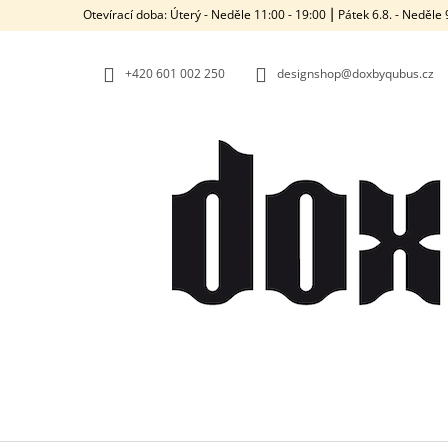
K
Přejít
Otevírací doba: Úterý - Neděle 11:00 - 19:00 ⎮ Pátek 6.8. - Neděl
na
O
ZPĚT
ZPĚT
obsah
DO
DO
Š
OBCHODU
OBCHODU
+420‭ 601 002 250
designshop@doxbyqubus.cz
Í
K