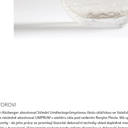
TOROVI
n Kitzberger absolvoval Střední Uměleckoprůmyslovou školu sklářskou ve Valaš
 a následně absolvoval UMPRUM v ateliéru skla pod vedením Ronyho Plesla. Má sp
tvorby - do jeho práce se promítají klasické dekorační techniky sklad doplněné m
vím a barevností. Významným prvkem tvorby tohoto designéra je dokonalé řemes