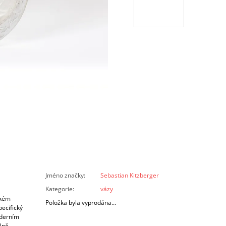
Jméno značky
:
Sebastian Kitzberger
Kategorie
:
vázy
ském
Položka byla vyprodána…
ecifický
oderním
lně