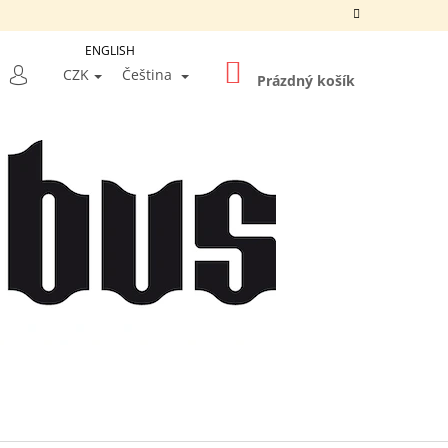
ENGLISH
NÁKUPNÍ
LEDAT
CZK
Čeština
KOŠÍK
Prázdný košík
PŘIHLÁŠENÍ