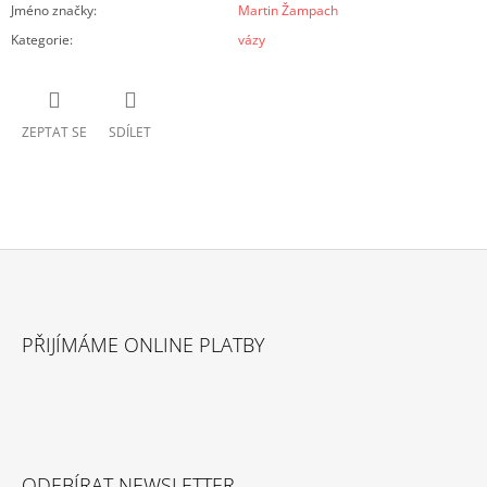
Jméno značky
:
Martin Žampach
Kategorie
:
vázy
ZEPTAT SE
SDÍLET
Z
Á
PŘIJÍMÁME ONLINE PLATBY
P
A
T
Í
ODEBÍRAT NEWSLETTER