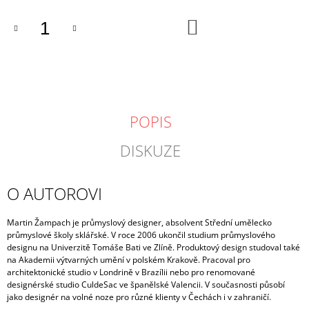
DO
KOŠÍKU
POPIS
DISKUZE
O AUTOROVI
Martin Žampach je průmyslový designer, absolvent Střední umělecko
průmyslové školy sklářské. V roce 2006 ukončil studium průmyslového
designu na Univerzitě Tomáše Bati ve Zlíně. Produktový design studoval také
na Akademii výtvarných umění v polském Krakově. Pracoval pro
architektonické studio v Londrině v Brazílii nebo pro renomované
designérské studio CuldeSac ve španělské Valencii. V současnosti působí
jako designér na volné noze pro různé klienty v Čechách i v zahraničí.