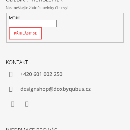
Nezmeškejte žádné novinky či slevy!
E-mail
PŘIHLÁSIT SE
KONTAKT
+420‭ 601 002 250
designshop@doxbyqubus.cz
Facebook
Instagram
INFORMACE PRO VÁS