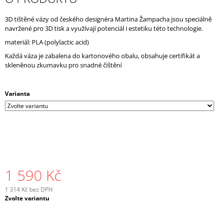
J
E
3D tištěné vázy od českého designéra Martina Žampacha jsou speciálně
M
navržené pro 3D tisk a využívají potenciál i estetiku této technologie.
E
materiál: PLA (polylactic acid)
Každá váza je zabalena do kartonového obalu, obsahuje certifikát a
skleněnou zkumavku pro snadné čištění
Varianta
1 590 Kč
1 314 Kč bez DPH
Měrná
Zvolte variantu
cena: