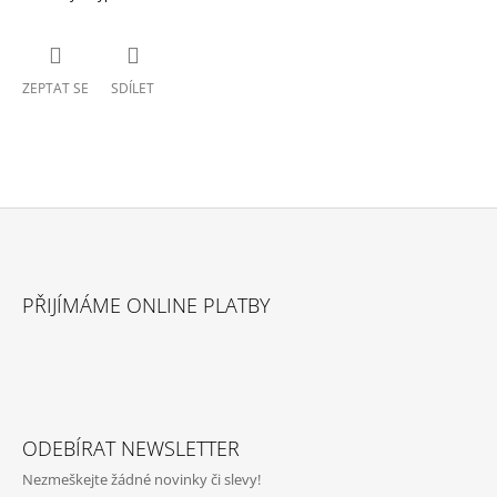
ZEPTAT SE
SDÍLET
Z
Á
PŘIJÍMÁME ONLINE PLATBY
P
A
T
Í
ODEBÍRAT NEWSLETTER
Nezmeškejte žádné novinky či slevy!