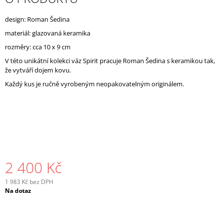
J
E
design: Roman Šedina
M
materiál: glazovaná keramika
E
rozměry: cca 10 x 9 cm
V této unikátní kolekci váz Spirit pracuje Roman Šedina s keramikou tak,
že vytváří dojem kovu.
Každý kus je ručně vyrobeným neopakovatelným originálem.
2 400 Kč
1 983 Kč bez DPH
Měrná
Na dotaz
cena: