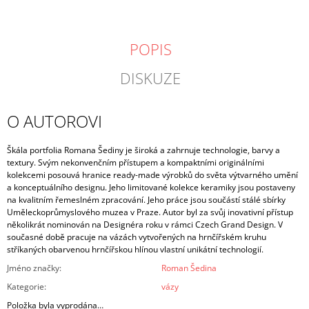
POPIS
DISKUZE
O AUTOROVI
Škála portfolia Romana Šediny je široká a zahrnuje technologie, barvy a
textury. Svým nekonvenčním přístupem a kompaktními originálními
kolekcemi posouvá hranice ready-made výrobků do světa výtvarného umění
a konceptuálního designu. Jeho limitované kolekce keramiky jsou postaveny
na kvalitním řemeslném zpracování. Jeho práce jsou součástí stálé sbírky
Uměleckoprůmyslového muzea v Praze. Autor byl za svůj inovativní přístup
několikrát nominován na Designéra roku v rámci Czech Grand Design. V
současné době pracuje na vázách vytvořených na hrnčířském kruhu
stříkaných obarvenou hrnčířskou hlínou vlastní unikátní technologií.
Jméno značky
:
Roman Šedina
Kategorie
:
vázy
Položka byla vyprodána…