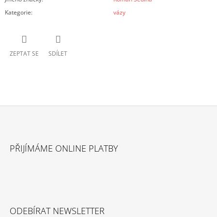
Kategorie
:
vázy
ZEPTAT SE
SDÍLET
Z
Á
PŘIJÍMÁME ONLINE PLATBY
P
A
T
Í
ODEBÍRAT NEWSLETTER