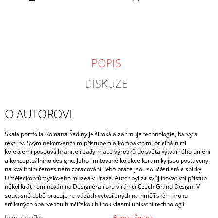
KOŠÍKU
POPIS
DISKUZE
O AUTOROVI
Škála portfolia Romana Šediny je široká a zahrnuje technologie, barvy a
textury. Svým nekonvenčním přístupem a kompaktními originálními
kolekcemi posouvá hranice ready-made výrobků do světa výtvarného umění
a konceptuálního designu. Jeho limitované kolekce keramiky jsou postaveny
na kvalitním řemeslném zpracování. Jeho práce jsou součástí stálé sbírky
Uměleckoprůmyslového muzea v Praze. Autor byl za svůj inovativní přístup
několikrát nominován na Designéra roku v rámci Czech Grand Design. V
současné době pracuje na vázách vytvořených na hrnčířském kruhu
stříkaných obarvenou hrnčířskou hlínou vlastní unikátní technologií.
Jméno značky
:
Roman Šedina