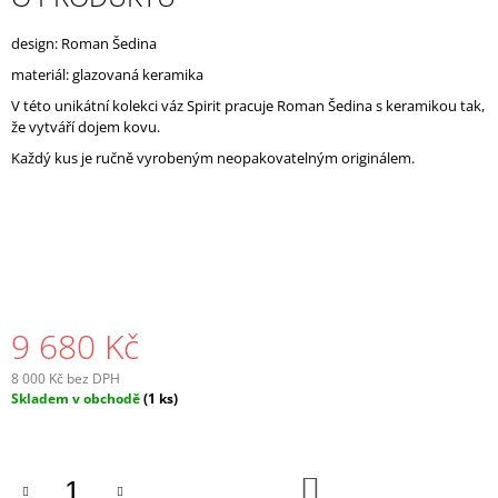
J
E
design: Roman Šedina
M
materiál: glazovaná keramika
E
V této unikátní kolekci váz Spirit pracuje Roman Šedina s keramikou tak,
že vytváří dojem kovu.
Každý kus je ručně vyrobeným neopakovatelným originálem.
9 680 Kč
8 000 Kč bez DPH
Měrná
Skladem v obchodě
(1 ks)
cena:
DO