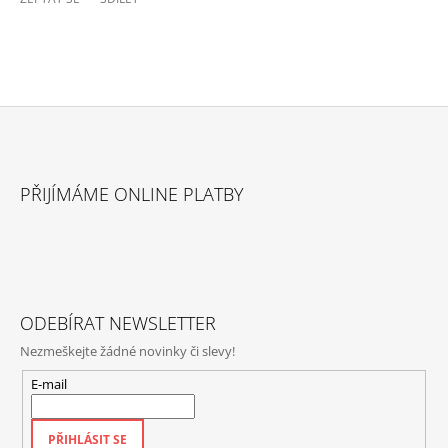
Z
Á
PŘIJÍMÁME ONLINE PLATBY
P
A
T
Í
ODEBÍRAT NEWSLETTER
Nezmeškejte žádné novinky či slevy!
E-mail
PŘIHLÁSIT SE