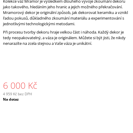
Kolekce váz Mramor je výsledkem dlouhého vývoje zkoumání dekoru
J
jako takového, hledáním jeho hranic a jejich možného překračování.
E
Mramorový dekor je originální způsob, jak dekorovat keramiku a vznikl
M
řadou pokusů, důkladného zkoumání materiálu a experimentování s
E
jednotlivými technologickými metodami.
Při procesu tvorby dekoru hraje velkou část i náhoda. Každý dekor je
tedy neopakovatelný, a váza je originálem. Můžete si být jisti, že nikdy
nenarazíte na zcela stejnou a Vaše váza je unikátní.
6 000 Kč
4 959 Kč bez DPH
Měrná
Na dotaz
cena: