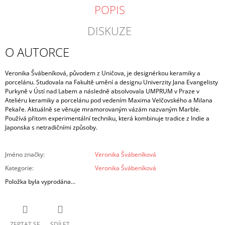
POPIS
DISKUZE
O AUTORCE
Veronika Švábeníková, původem z Uničova, je designérkou keramiky a
porcelánu. Studovala na Fakultě umění a designu Univerzity Jana Evangelisty
Purkyně v Ústí nad Labem a následně absolvovala UMPRUM v Praze v
Ateliéru keramiky a porcelánu pod vedením Maxima Velčovského a Milana
Pekaře. Aktuálně se věnuje mramorovaným vázám nazvaným Marble.
Používá přitom experimentální techniku, která kombinuje tradice z Indie a
Japonska s netradičními způsoby.
Jméno značky
:
Veronika Švábeníková
Kategorie
:
Veronika Švábeníková
Položka byla vyprodána…
ZEPTAT SE
SDÍLET